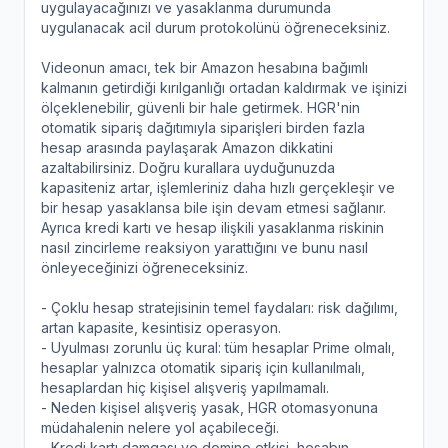
uygulayacağınızı ve yasaklanma durumunda
uygulanacak acil durum protokolünü öğreneceksiniz.
Videonun amacı, tek bir Amazon hesabına bağımlı
kalmanın getirdiği kırılganlığı ortadan kaldırmak ve işinizi
ölçeklenebilir, güvenli bir hale getirmek. HGR'nin
otomatik sipariş dağıtımıyla siparişleri birden fazla
hesap arasında paylaşarak Amazon dikkatini
azaltabilirsiniz. Doğru kurallara uyduğunuzda
kapasiteniz artar, işlemleriniz daha hızlı gerçekleşir ve
bir hesap yasaklansa bile işin devam etmesi sağlanır.
Ayrıca kredi kartı ve hesap ilişkili yasaklanma riskinin
nasıl zincirleme reaksiyon yarattığını ve bunu nasıl
önleyeceğinizi öğreneceksiniz.
- Çoklu hesap stratejisinin temel faydaları: risk dağılımı,
artan kapasite, kesintisiz operasyon.
- Uyulması zorunlu üç kural: tüm hesaplar Prime olmalı,
hesaplar yalnızca otomatik sipariş için kullanılmalı,
hesaplardan hiç kişisel alışveriş yapılmamalı.
- Neden kişisel alışveriş yasak, HGR otomasyonuna
müdahalenin nelere yol açabileceği.
- Kredi kartı damgası ve domino etkisi, hesabın