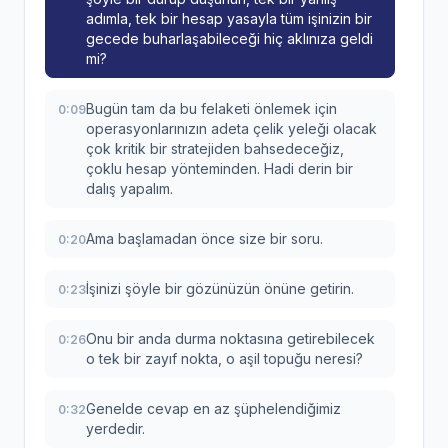
adımla, tek bir hesap yasayla tüm işinizin bir
gecede buharlaşabileceği hiç aklınıza geldi
mi?
Bugün tam da bu felaketi önlemek için
0:09
operasyonlarınızın adeta çelik yeleği olacak
çok kritik bir stratejiden bahsedeceğiz,
çoklu hesap yönteminden. Hadi derin bir
dalış yapalım.
Ama başlamadan önce size bir soru.
0:20
İşinizi şöyle bir gözünüzün önüne getirin.
0:23
Onu bir anda durma noktasına getirebilecek
0:26
o tek bir zayıf nokta, o aşil topuğu neresi?
Genelde cevap en az şüphelendiğimiz
0:32
yerdedir.