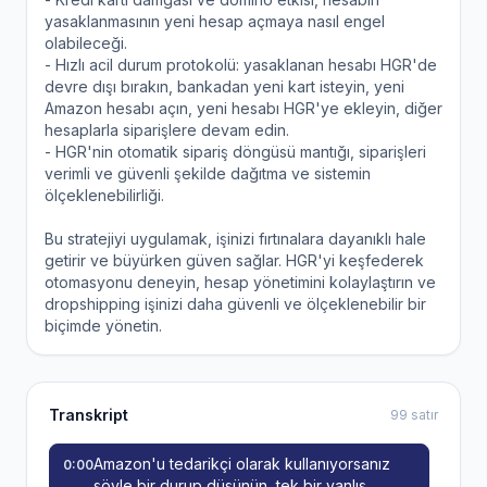
yasaklanmasının yeni hesap açmaya nasıl engel
olabileceği.
- Hızlı acil durum protokolü: yasaklanan hesabı HGR'de
devre dışı bırakın, bankadan yeni kart isteyin, yeni
Amazon hesabı açın, yeni hesabı HGR'ye ekleyin, diğer
hesaplarla siparişlere devam edin.
- HGR'nin otomatik sipariş döngüsü mantığı, siparişleri
verimli ve güvenli şekilde dağıtma ve sistemin
ölçeklenebilirliği.
Bu stratejiyi uygulamak, işinizi fırtınalara dayanıklı hale
getirir ve büyürken güven sağlar. HGR'yi keşfederek
otomasyonu deneyin, hesap yönetimini kolaylaştırın ve
dropshipping işinizi daha güvenli ve ölçeklenebilir bir
biçimde yönetin.
Transkript
99 satır
Amazon'u tedarikçi olarak kullanıyorsanız
0:00
şöyle bir durup düşünün, tek bir yanlış