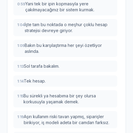
Yani tek bir ipin kopmasıyla yere
0:59
çakılmayacağınız bir sistem kurmak.
İşte tam bu noktada o meşhur çoklu hesap
1:04
stratejisi devreye giriyor.
Bakın bu karşılaştırma her şeyi özetliyor
1:09
aslında.
Sol tarafa bakalım.
1:13
Tek hesap.
1:14
Bu sürekli ya hesabıma bir şey olursa
1:15
korkusuyla yaşamak demek.
Aşırı kullanım riski tavan yapmış, siparişler
1:19
birikiyor, iş modeli adeta bir camdan farksız.