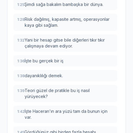
Şimdi sağa bakalım bambaşka bir dünya.
1:25
Risk dağılmış, kapasite artmış, operasyonlar
1:28
kaya gibi sağlam.
Yani bir hesap gitse bile diğerleri tıkır tıkır
1:32
çalışmaya devam ediyor.
İşte bu gerçek bir iş
1:36
dayanıklılığı demek.
1:38
Teori güzel de pratikle bu iş nasıl
1:39
yürüyecek?
İşte Haceran'ın ara yüzü tam da bunun için
1:42
var.
Gördüğünüz gibi birden fazla hesabı
1:45