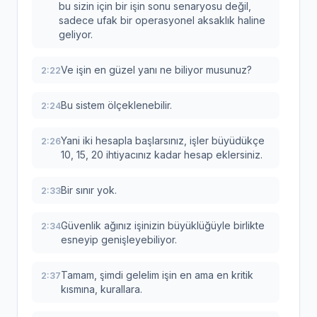
bu sizin için bir işin sonu senaryosu değil,
sadece ufak bir operasyonel aksaklık haline
geliyor.
Ve işin en güzel yanı ne biliyor musunuz?
2:22
Bu sistem ölçeklenebilir.
2:24
Yani iki hesapla başlarsınız, işler büyüdükçe
2:26
10, 15, 20 ihtiyacınız kadar hesap eklersiniz.
Bir sınır yok.
2:33
Güvenlik ağınız işinizin büyüklüğüyle birlikte
2:34
esneyip genişleyebiliyor.
Tamam, şimdi gelelim işin en ama en kritik
2:37
kısmına, kurallara.