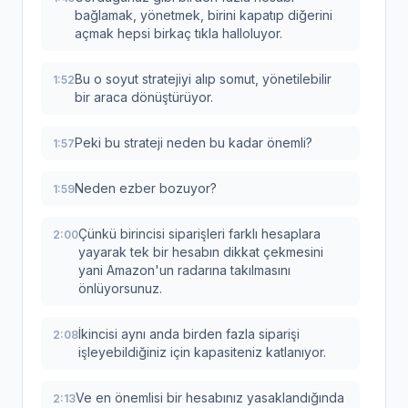
bağlamak, yönetmek, birini kapatıp diğerini
açmak hepsi birkaç tıkla halloluyor.
Bu o soyut stratejiyi alıp somut, yönetilebilir
1:52
bir araca dönüştürüyor.
Peki bu strateji neden bu kadar önemli?
1:57
Neden ezber bozuyor?
1:59
Çünkü birincisi siparişleri farklı hesaplara
2:00
yayarak tek bir hesabın dikkat çekmesini
yani Amazon'un radarına takılmasını
önlüyorsunuz.
İkincisi aynı anda birden fazla siparişi
2:08
işleyebildiğiniz için kapasiteniz katlanıyor.
Ve en önemlisi bir hesabınız yasaklandığında
2:13