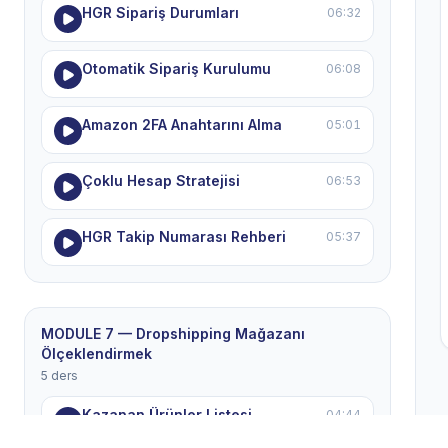
HGR Sipariş Durumları
06:32
Otomatik Sipariş Kurulumu
06:08
Amazon 2FA Anahtarını Alma
05:01
Çoklu Hesap Stratejisi
06:53
HGR Takip Numarası Rehberi
05:37
MODULE 7 — Dropshipping Mağazanı
Ölçeklendirmek
5 ders
Kazanan Ürünler Listesi
04:44