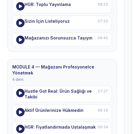
HGR: Toplu Yayınlama
06:23
Sizin İçin Listeliyoruz
07:33
Mağazanızı Sorunsuzca Taşıyın
06:40
MODULE 4 — Mağazanı Profesyonelce
Yönetmek
4 ders
Hustle Got Real: Ürün Sağlığı ve
07:27
Takibi
Aktif Ürünlerinize Hükmedin
06:19
HGR: Fiyatlandırmada Ustalaşmak
06:34