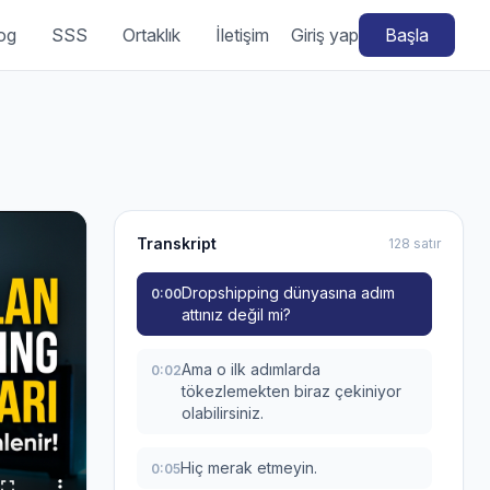
og
SSS
Ortaklık
İletişim
Giriş yap
Başla
Transkript
128 satır
Dropshipping dünyasına adım
0:00
attınız değil mi?
Ama o ilk adımlarda
0:02
tökezlemekten biraz çekiniyor
olabilirsiniz.
Hiç merak etmeyin.
0:05