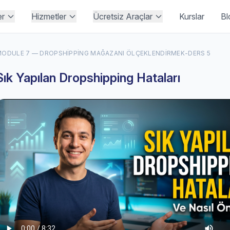
er
Hizmetler
Ücretsiz Araçlar
Kurslar
Bl
ODULE 7 — DROPSHIPPING MAĞAZANI ÖLÇEKLENDIRMEK
-
DERS 5
Sık Yapılan Dropshipping Hataları