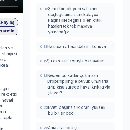
Şimdi birçok yeni satıcının
0:06
düştüğü ama sizin kolayca
kaçınabileceğiniz o en kritik
Paylaş
hataları tek tek masaya
şaretle
yatıracağız.
Hazırsanız hadi dalalım konuya.
0:14
aları ve
 zihniyeti
esap
Şu can alıcı soruyla başlayalım.
0:15
 Real
Neden bu kadar çok insan
0:18
Dropshipping'e büyük umutlarla
girip kısa sürede hayal kırıklığıyla
diğini
çıkıyor?
irekt etki
n hayati
ni
Evet, başarısızlık oranı yüksek
0:23
erin
bu bir sır değil.
s tepki
Ama asıl soru şu.
0:26
ir