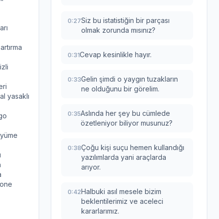
Siz bu istatistiğin bir parçası
0:27
arı
olmak zorunda mısınız?
 artırma
Cevap kesinlikle hayır.
0:31
zli
Gelin şimdi o yaygın tuzakların
0:33
eri
ne olduğunu bir görelim.
al yasaklı
Aslında her şey bu cümlede
0:35
rgo
özetleniyor biliyor musunuz?
büyüme
Çoğu kişi suçu hemen kullandığı
0:38
ı
yazılımlarda yani araçlarda
n
arıyor.
a
bone
Halbuki asıl mesele bizim
0:42
beklentilerimiz ve aceleci
kararlarımız.