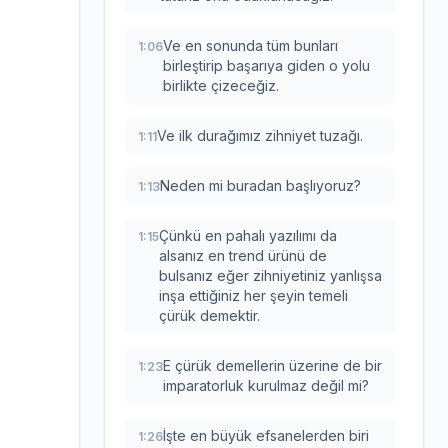
Ve en sonunda tüm bunları
1:06
birleştirip başarıya giden o yolu
birlikte çizeceğiz.
Ve ilk durağımız zihniyet tuzağı.
1:11
Neden mi buradan başlıyoruz?
1:13
Çünkü en pahalı yazılımı da
1:15
alsanız en trend ürünü de
bulsanız eğer zihniyetiniz yanlışsa
inşa ettiğiniz her şeyin temeli
çürük demektir.
E çürük demellerin üzerine de bir
1:23
imparatorluk kurulmaz değil mi?
İşte en büyük efsanelerden biri
1:26