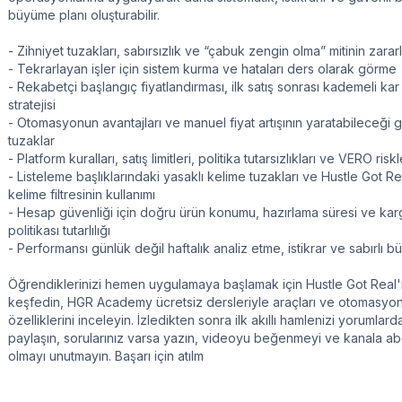
büyüme planı oluşturabilir.
- Zihniyet tuzakları, sabırsızlık ve “çabuk zengin olma” mitinin zararl
- Tekrarlayan işler için sistem kurma ve hataları ders olarak görme
- Rekabetçi başlangıç fiyatlandırması, ilk satış sonrası kademeli kar
stratejisi
- Otomasyonun avantajları ve manuel fiyat artışının yaratabileceği gi
tuzaklar
- Platform kuralları, satış limitleri, politika tutarsızlıkları ve VERO riskl
- Listeleme başlıklarındaki yasaklı kelime tuzakları ve Hustle Got Re
kelime filtresinin kullanımı
- Hesap güvenliği için doğru ürün konumu, hazırlama süresi ve ka
politikası tutarlılığı
- Performansı günlük değil haftalık analiz etme, istikrar ve sabırlı 
Öğrendiklerinizi hemen uygulamaya başlamak için Hustle Got Real'
keşfedin, HGR Academy ücretsiz dersleriyle araçları ve otomasyo
özelliklerini inceleyin. İzledikten sonra ilk akıllı hamlenizi yorumlard
paylaşın, sorularınız varsa yazın, videoyu beğenmeyi ve kanala a
olmayı unutmayın. Başarı için atılm