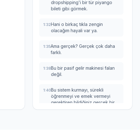
dropshipping'i bir tür piyango
bileti gibi görmek.
Hani o birkaç tıkla zengin
1:32
olacağım hayali var ya.
Ama gerçek? Gerçek çok daha
1:35
farklı.
Bu bir pasif gelir makinesi falan
1:38
değil.
Bu sistem kurmayı, sürekli
1:40
öğrenmeyi ve emek vermeyi
gerektiren bildiğiniz gerçek bir
iş.
Tıpkı bir dükkan açmak gibi
1:46
sadece vitrini dijital.