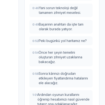
Yani sorun teknoloji değil
0:46
tamamen zihniyet meselesi.
Başarının anahtarı da işte tam
0:49
olarak burada yatıyor.
Peki bugünkü yol haritamız ne?
0:52
Önce her şeyin temelini
0:54
oluşturan zihniyet uzaklarına
bakacağız.
Sonra kârınızı doğrudan
0:58
etkileyen fiyatlandırma hatalarını
ele alacağız.
Ardından oyunun kurallarını
1:01
öğrenip hesabımızı nasıl güvende
tutarız ona odaklanacağız.