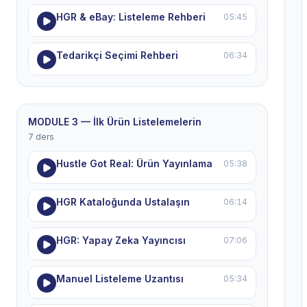
HGR & eBay: Listeleme Rehberi
05:45
Tedarikçi Seçimi Rehberi
06:34
MODULE 3 — İlk Ürün Listelemelerin
7 ders
Hustle Got Real: Ürün Yayınlama
05:38
HGR Kataloğunda Ustalaşın
06:14
HGR: Yapay Zeka Yayıncısı
07:06
Manuel Listeleme Uzantısı
05:34