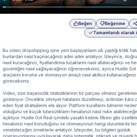
Beğen
Beğenme
Tamamlandı olarak i
Bu video dropshipping işine yeni başlayanların sık yaptığı kritik hat
bunlardan nasıl kaçınacağınızı adım adım anlatıyor. İzleyince, doğru
nasıl kuracağınızı, fiyatlandırma tuzaklarını nasıl atlatacağınızı ve h
güvenliğini nasıl sağlayacağınızı öğreneceksiniz, ayrıca Hustle Got
araçlarını koruma ve otomasyon amaçlı nasıl akıllıca kullanacağınızı
göreceksiniz.
Video, size başarısızlık istatistiklerinin bir parçası olmanız gerekme
gösteriyor. Öncelikle zihniyet hatalarını düzeltmeyi, ardından kâra d
eden fiyat stratejilerini ele alıyor. Platform kurallarını bilmenin nede
olduğunu ve küçük tutarsızlıkların hesabınızı nasıl riske atabileceği
açıklıyor. Hustle Got Real içindeki yasaklı kelime filtresi gibi özellikl
hesabınızı nasıl koruduğunu ve otomasyonun hangi durumlarda ter
verebileceğini örneklerle anlatıyor. İzleyiciler, bu bilgileri günlük
operasyonlarına uygulayarak daha sistematik, istikrarlı ve güvenli b