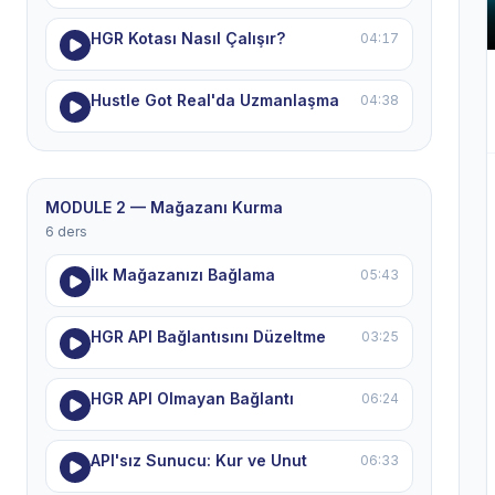
HGR Kotası Nasıl Çalışır?
04:17
Hustle Got Real'da Uzmanlaşma
04:38
MODULE 2 — Mağazanı Kurma
6 ders
İlk Mağazanızı Bağlama
05:43
HGR API Bağlantısını Düzeltme
03:25
HGR API Olmayan Bağlantı
06:24
API'sız Sunucu: Kur ve Unut
06:33