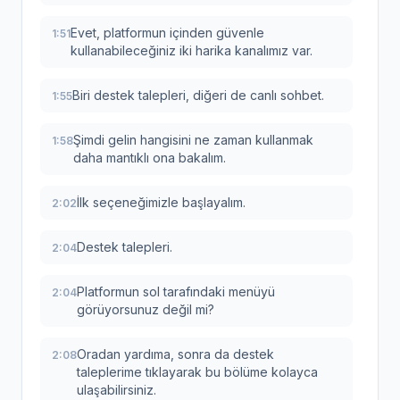
Evet, platformun içinden güvenle
1:51
kullanabileceğiniz iki harika kanalımız var.
Biri destek talepleri, diğeri de canlı sohbet.
1:55
Şimdi gelin hangisini ne zaman kullanmak
1:58
daha mantıklı ona bakalım.
İlk seçeneğimizle başlayalım.
2:02
Destek talepleri.
2:04
Platformun sol tarafındaki menüyü
2:04
görüyorsunuz değil mi?
Oradan yardıma, sonra da destek
2:08
taleplerime tıklayarak bu bölüme kolayca
ulaşabilirsiniz.