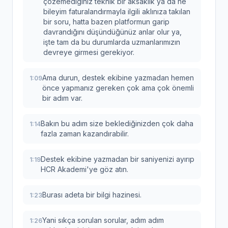
çözemediğiniz teknik bir aksaklık ya da ne
bileyim faturalandırmayla ilgili aklınıza takılan
bir soru, hatta bazen platformun garip
davrandığını düşündüğünüz anlar olur ya,
işte tam da bu durumlarda uzmanlarımızın
devreye girmesi gerekiyor.
Ama durun, destek ekibine yazmadan hemen
1:09
önce yapmanız gereken çok ama çok önemli
bir adım var.
Bakın bu adım size beklediğinizden çok daha
1:14
fazla zaman kazandırabilir.
Destek ekibine yazmadan bir saniyenizi ayırıp
1:19
HCR Akademi'ye göz atın.
Burası adeta bir bilgi hazinesi.
1:23
Yani sıkça sorulan sorular, adım adım
1:26