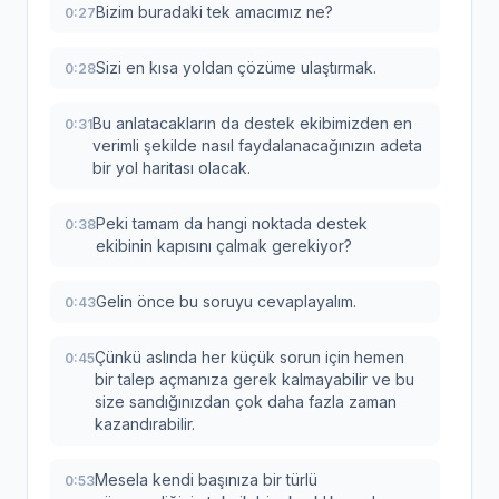
Bizim buradaki tek amacımız ne?
0:27
Sizi en kısa yoldan çözüme ulaştırmak.
0:28
Bu anlatacakların da destek ekibimizden en
0:31
verimli şekilde nasıl faydalanacağınızın adeta
bir yol haritası olacak.
Peki tamam da hangi noktada destek
0:38
ekibinin kapısını çalmak gerekiyor?
Gelin önce bu soruyu cevaplayalım.
0:43
Çünkü aslında her küçük sorun için hemen
0:45
bir talep açmanıza gerek kalmayabilir ve bu
size sandığınızdan çok daha fazla zaman
kazandırabilir.
Mesela kendi başınıza bir türlü
0:53