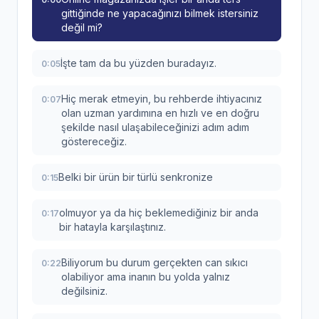
gittiğinde ne yapacağınızı bilmek istersiniz
değil mi?
İşte tam da bu yüzden buradayız.
0:05
Hiç merak etmeyin, bu rehberde ihtiyacınız
0:07
olan uzman yardımına en hızlı ve en doğru
şekilde nasıl ulaşabileceğinizi adım adım
göstereceğiz.
Belki bir ürün bir türlü senkronize
0:15
olmuyor ya da hiç beklemediğiniz bir anda
0:17
bir hatayla karşılaştınız.
Biliyorum bu durum gerçekten can sıkıcı
0:22
olabiliyor ama inanın bu yolda yalnız
değilsiniz.