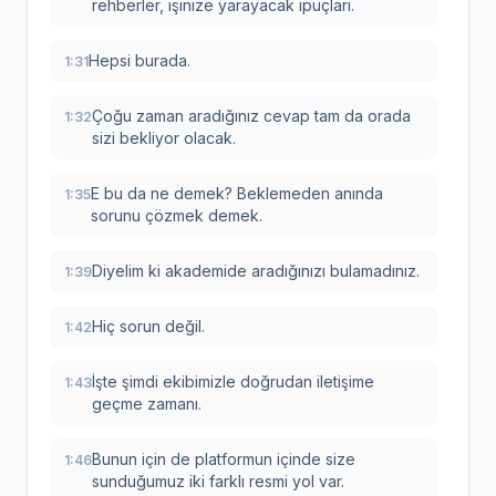
rehberler, işinize yarayacak ipuçları.
Hepsi burada.
1:31
Çoğu zaman aradığınız cevap tam da orada
1:32
sizi bekliyor olacak.
E bu da ne demek? Beklemeden anında
1:35
sorunu çözmek demek.
Diyelim ki akademide aradığınızı bulamadınız.
1:39
Hiç sorun değil.
1:42
İşte şimdi ekibimizle doğrudan iletişime
1:43
geçme zamanı.
Bunun için de platformun içinde size
1:46
sunduğumuz iki farklı resmi yol var.