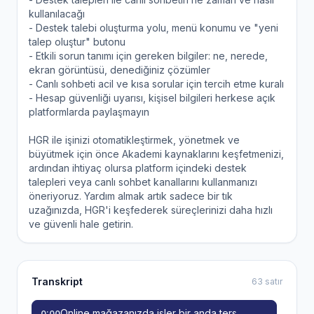
kullanılacağı
- Destek talebi oluşturma yolu, menü konumu ve "yeni
talep oluştur" butonu
- Etkili sorun tanımı için gereken bilgiler: ne, nerede,
ekran görüntüsü, denediğiniz çözümler
- Canlı sohbeti acil ve kısa sorular için tercih etme kuralı
- Hesap güvenliği uyarısı, kişisel bilgileri herkese açık
platformlarda paylaşmayın
HGR ile işinizi otomatikleştirmek, yönetmek ve
büyütmek için önce Akademi kaynaklarını keşfetmenizi,
ardından ihtiyaç olursa platform içindeki destek
talepleri veya canlı sohbet kanallarını kullanmanızı
öneriyoruz. Yardım almak artık sadece bir tık
uzağınızda, HGR'i keşfederek süreçlerinizi daha hızlı
ve güvenli hale getirin.
Transkript
63 satır
Online mağazanızda işler bir anda ters
0:00