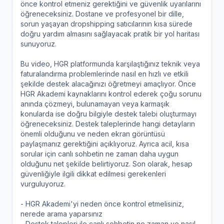
önce kontrol etmeniz gerektiğini ve güvenlik uyarılarını
öğreneceksiniz. Dostane ve profesyonel bir dille,
sorun yaşayan dropshipping satıcılarının kısa sürede
doğru yardım almasını sağlayacak pratik bir yol haritası
sunuyoruz.
Bu video, HGR platformunda karşılaştığınız teknik veya
faturalandırma problemlerinde nasıl en hızlı ve etkili
şekilde destek alacağınızı öğretmeyi amaçlıyor. Önce
HGR Akademi kaynaklarını kontrol ederek çoğu sorunu
anında çözmeyi, bulunamayan veya karmaşık
konularda ise doğru bilgiyle destek talebi oluşturmayı
öğreneceksiniz. Destek taleplerinde hangi detayların
önemli olduğunu ve neden ekran görüntüsü
paylaşmanız gerektiğini açıklıyoruz. Ayrıca acil, kısa
sorular için canlı sohbetin ne zaman daha uygun
olduğunu net şekilde belirtiyoruz. Son olarak, hesap
güvenliğiyle ilgili dikkat edilmesi gerekenleri
vurguluyoruz.
- HGR Akademi'yi neden önce kontrol etmelisiniz,
nerede arama yaparsınız
- Destek talepleri ile canlı sohbetin ne zaman ve nasıl