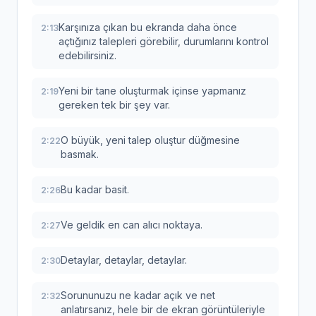
Karşınıza çıkan bu ekranda daha önce
2:13
açtığınız talepleri görebilir, durumlarını kontrol
edebilirsiniz.
Yeni bir tane oluşturmak içinse yapmanız
2:19
gereken tek bir şey var.
O büyük, yeni talep oluştur düğmesine
2:22
basmak.
Bu kadar basit.
2:26
Ve geldik en can alıcı noktaya.
2:27
Detaylar, detaylar, detaylar.
2:30
Sorununuzu ne kadar açık ve net
2:32
anlatırsanız, hele bir de ekran görüntüleriyle