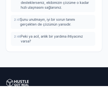
desteklerseniz, ekibimizin çözüme o kadar
hızlı ulaşmasını sağlarsınız.
Şunu unutmayın, iyi bir sorun tanımı
2:41
gerçekten de çözümün yarısıdır.
Peki ya acil, anlık bir yardıma ihtiyacınız
2:46
varsa?
İşte o zaman da ikinci seçeneğimiz olan canlı
2:49
sohbet devreye giriyor.
Yine yardım menüsünden ya da bakın
2:53
ekranın sağ üst köşesindeki o küçük sohbet
baloncuğundan uzmanlarımıza anında
bağlanabilirsiniz.
E-ticaret girişimcilerini akıllı dropshipping çözümleriyle
Peki hangisini ne zaman seçeceğiz?
3:01
güçlendiriyoruz.