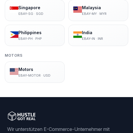
Singapore
Malaysia
EBAY-SG
·
SGD
EBAY-MY
·
MYR
Philippines
India
EBAY-PH
·
PHP
EBAY-IN
·
INR
MOTORS
Motors
EBAY-MOTOR
·
USD
Wir unterstützen E-Commerce-Unternehmer mit