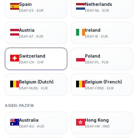
Spain
Netherlands
EBAY-ES
·
EUR
EBAY-NL
·
EUR
Austria
Ireland
EBAY-AT
·
EUR
EBAY-IE
·
EUR
Switzerland
Poland
EBAY-CH
·
CHF
EBAY-PL
·
PLN
Belgium (Dutch)
Belgium (French)
EBAY-NLBE
·
EUR
EBAY-FRBE
·
EUR
ASIEN-PAZIFIK
Australia
Hong Kong
EBAY-AU
·
AUD
EBAY-HK
·
HKD