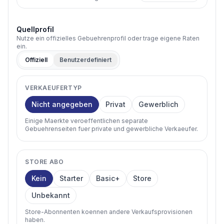
Quellprofil
Nutze ein offizielles Gebuehrenprofil oder trage eigene Raten
ein.
Offiziell
Benutzerdefiniert
VERKAEUFERTYP
Nicht angegeben
Privat
Gewerblich
Einige Maerkte veroeffentlichen separate
Gebuehrenseiten fuer private und gewerbliche Verkaeufer.
STORE ABO
Kein
Starter
Basic+
Store
Unbekannt
Store-Abonnenten koennen andere Verkaufsprovisionen
haben.