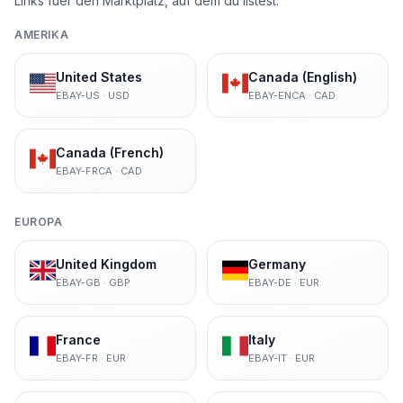
Links fuer den Marktplatz, auf dem du listest.
AMERIKA
United States
Canada (English)
EBAY-US
·
USD
EBAY-ENCA
·
CAD
Canada (French)
EBAY-FRCA
·
CAD
EUROPA
United Kingdom
Germany
EBAY-GB
·
GBP
EBAY-DE
·
EUR
France
Italy
EBAY-FR
·
EUR
EBAY-IT
·
EUR