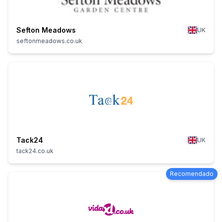
Sefton Meadows
UK
seftonmeadows.co.uk
Tack24
UK
tack24.co.uk
Recomendado