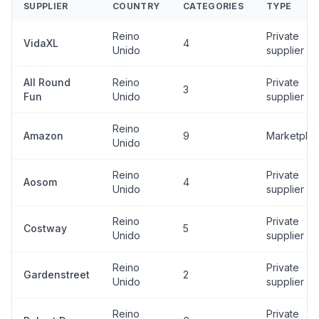
SUPPLIER
COUNTRY
CATEGORIES
TYPE
Reino
Private
VidaXL
4
Unido
supplier
All Round
Reino
Private
3
Fun
Unido
supplier
Reino
Amazon
9
Marketpla
Unido
Reino
Private
Aosom
4
Unido
supplier
Reino
Private
Costway
5
Unido
supplier
Reino
Private
Gardenstreet
2
Unido
supplier
Reino
Private