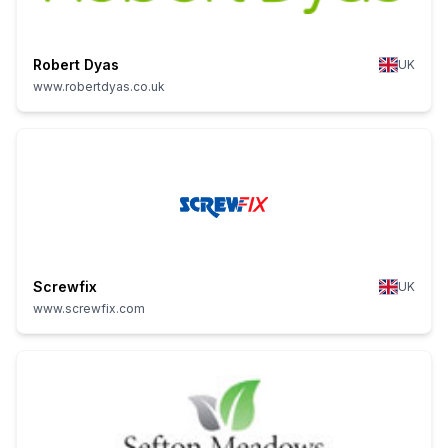
Robert Dyas
UK
www.robertdyas.co.uk
Screwfix
UK
www.screwfix.com