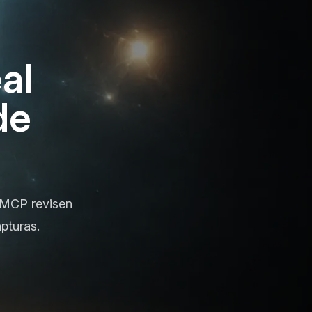
al
de
 MCP revisen
apturas.