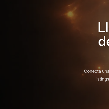
L
d
Conecta una
listing