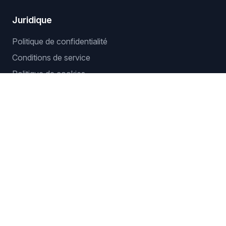
Juridique
Politique de confidentialité
Conditions de service
Politique de cookies
Outils gratuits
Calculateur de benefice dropshipping
Detecteur de niches
Workflows populaires
logiciel automatisation dropshipping
logiciel dropshipping eBay