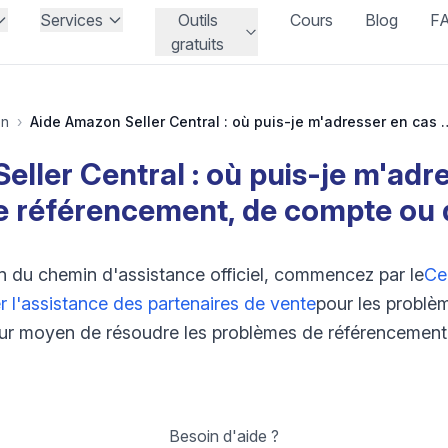
Services
Outils
Cours
Blog
F
gratuits
on
›
Aide Amazon Seller Central : où puis-je m'adresser en cas de p
ller Central : où puis-je m'adr
 référencement, de compte ou d
 du chemin d'assistance officiel, commencez par le
Ce
 l'assistance des partenaires de vente
pour les problè
lleur moyen de résoudre les problèmes de référencemen
Besoin d'aide ?