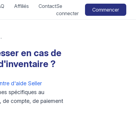
AQ
Affiliés
Contact
Se
Commencer
connecter
roblèmes de référencement, de compte ou d'inventaire ?
esser en cas de
'inventaire ?
ntre d'aide Seller
mes spécifiques au
t, de compte, de paiement