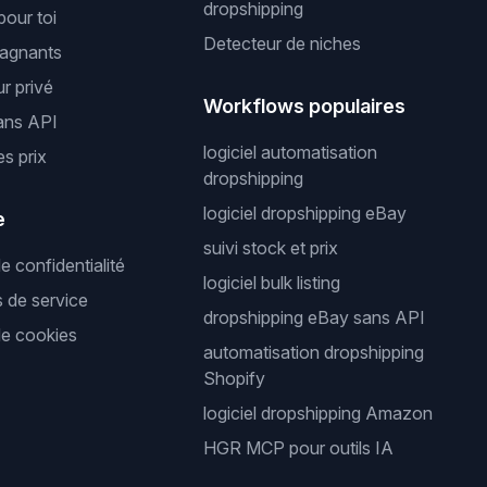
dropshipping
pour toi
Detecteur de niches
gagnants
r privé
Workflows populaires
ans API
logiciel automatisation
es prix
dropshipping
logiciel dropshipping eBay
e
suivi stock et prix
de confidentialité
logiciel bulk listing
s de service
dropshipping eBay sans API
de cookies
automatisation dropshipping
Shopify
logiciel dropshipping Amazon
HGR MCP pour outils IA