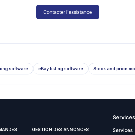
Contacter l'assistance
ping software
eBay listing software
Stock and price mo
Service
MANDES
GESTION DES ANNONCES
Services