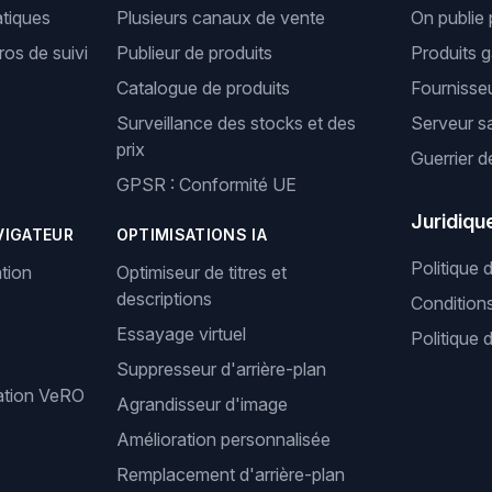
tiques
Plusieurs canaux de vente
On publie 
os de suivi
Publieur de produits
Produits 
Catalogue de produits
Fournisseu
Surveillance des stocks et des
Serveur s
prix
Guerrier d
GPSR : Conformité UE
Juridiqu
VIGATEUR
OPTIMISATIONS IA
Politique 
tion
Optimiseur de titres et
descriptions
Condition
Essayage virtuel
Politique 
Suppresseur d'arrière-plan
cation VeRO
Agrandisseur d'image
Amélioration personnalisée
Remplacement d'arrière-plan