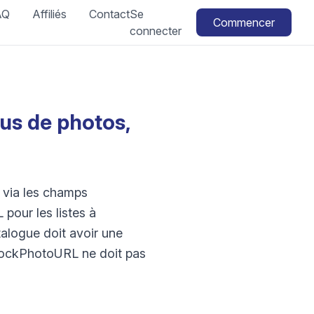
AQ
Affiliés
Contact
Se
Commencer
connecter
lus de photos,
 via les champs
pour les listes à
talogue doit avoir une
StockPhotoURL ne doit pas