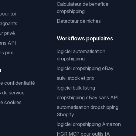
Calculateur de benefice
dropshipping
pour toi
Detecteur de niches
gagnants
r privé
Workflows populaires
ans API
logiciel automatisation
es prix
dropshipping
logiciel dropshipping eBay
e
suivi stock et prix
de confidentialité
logiciel bulk listing
s de service
dropshipping eBay sans API
de cookies
automatisation dropshipping
Shopify
logiciel dropshipping Amazon
HGR MCP pour outils IA