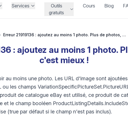
Services
Outils
Cours
Blog
F
gratuits
›
Erreur 21919136 : ajoutez au moins 1 photo. Plus de photos, c'est mieux !
36 : ajoutez au moins 1 photo. P
c'est mieux !
ir au moins une photo. Les URL d'image sont ajoutées
 ou les champs VariationSpecificPictureSet.PictureURL 
 produit de catalogue eBay est utilisé, ce produit de ca
le et le champ booléen ProductListingDetails.Include
alse (true par défaut si le champ n'est pas inclus).