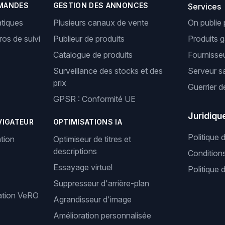
MANDES
GESTION DES ANNONCES
Services
tiques
Plusieurs canaux de vente
On publie 
os de suivi
Publieur de produits
Produits 
Catalogue de produits
Fournisseu
Surveillance des stocks et des
Serveur s
prix
Guerrier d
GPSR : Conformité UE
Juridiqu
VIGATEUR
OPTIMISATIONS IA
Politique 
tion
Optimiseur de titres et
descriptions
Condition
Essayage virtuel
Politique 
Suppresseur d'arrière-plan
cation VeRO
Agrandisseur d'image
Amélioration personnalisée