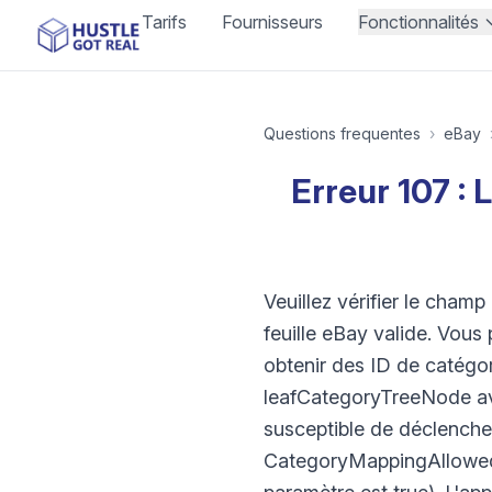
Tarifs
Fournisseurs
Fonctionnalités
Questions frequentes
›
eBay
Erreur 107 : 
Veuillez vérifier le cham
feuille eBay valide. Vou
obtenir des ID de catégo
leafCategoryTreeNode avec
susceptible de déclencher 
CategoryMappingAllowed e