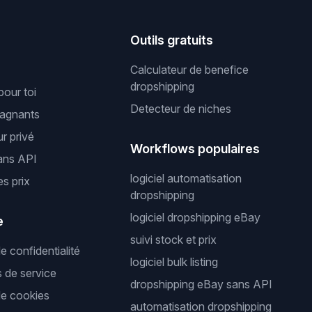
s
Outils gratuits
Calculateur de benefice
dropshipping
pour toi
Detecteur de niches
gagnants
r privé
Workflows populaires
ans API
logiciel automatisation
es prix
dropshipping
logiciel dropshipping eBay
e
suivi stock et prix
de confidentialité
logiciel bulk listing
s de service
dropshipping eBay sans API
de cookies
automatisation dropshipping