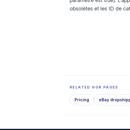
paramètre est true). L'ap
obsolètes et les ID de ca
RELATED HGR PAGES
Pricing
eBay dropship