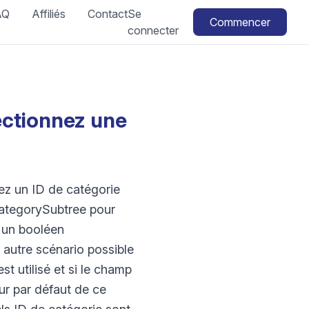
AQ
Affiliés
Contact
Se
Commencer
connecter
lectionnez une
sez un ID de catégorie
CategorySubtree pour
, un booléen
 autre scénario possible
t utilisé et si le champ
ur par défaut de ce