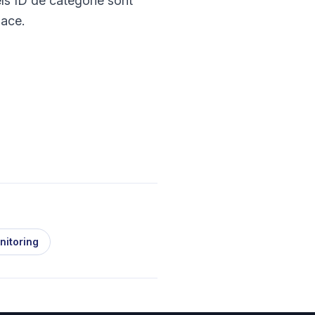
els ID de catégorie sont
lace.
nitoring