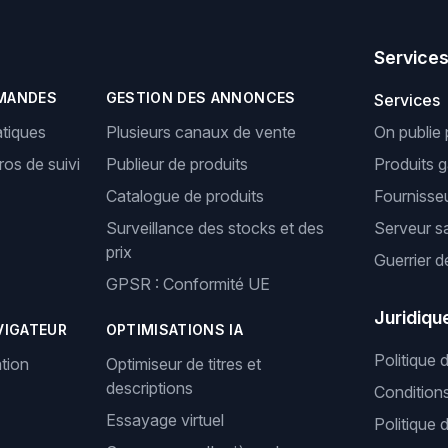
Service
MANDES
GESTION DES ANNONCES
Services
tiques
Plusieurs canaux de vente
On publie 
os de suivi
Publieur de produits
Produits 
Catalogue de produits
Fournisseu
Surveillance des stocks et des
Serveur s
prix
Guerrier d
GPSR : Conformité UE
Juridiqu
VIGATEUR
OPTIMISATIONS IA
Politique 
tion
Optimiseur de titres et
descriptions
Condition
Essayage virtuel
Politique 