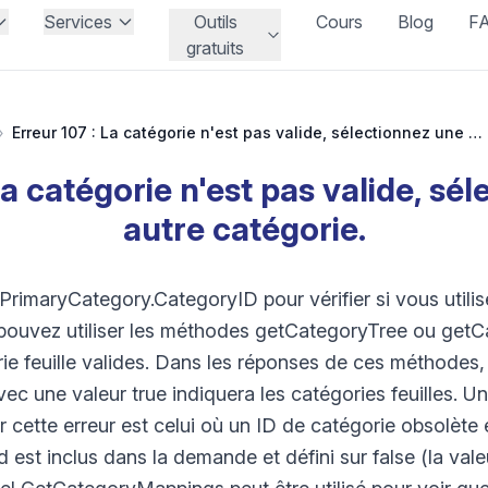
Services
Outils
Cours
Blog
F
gratuits
›
Erreur 107 : La catégorie n'est pas valide, sélectionnez une autre catégorie.
La catégorie n'est pas valide, sé
autre catégorie.
p PrimaryCategory.CategoryID pour vérifier si vous utili
s pouvez utiliser les méthodes getCategoryTree ou get
rie feuille valides. Dans les réponses de ces méthodes
 une valeur true indiquera les catégories feuilles. Un
cette erreur est celui où un ID de catégorie obsolète es
st inclus dans la demande et défini sur false (la vale