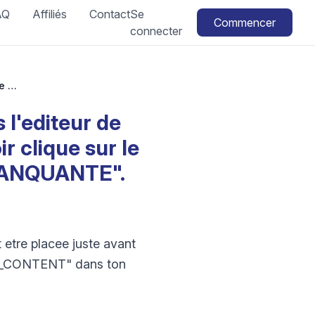
AQ
Affiliés
Contact
Se
Commencer
connecter
Quand je copie mes details d'expedition dans l'editeur de modele j'obtiens le message suivant apres avoir clique sur le bouton METTRE A JOUR : "DESCRIPTION MANQUANTE". Que signifie-t-il ?
 l'editeur de
r clique sur le
MANQUANTE".
etre placee juste avant
ION_CONTENT" dans ton