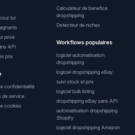
Calculateur de benefice
dropshipping
pour toi
Detecteur de niches
gagnants
r privé
Workflows populaires
ans API
logiciel automatisation
es prix
dropshipping
logiciel dropshipping eBay
e
suivi stock et prix
de confidentialité
logiciel bulk listing
s de service
dropshipping eBay sans API
de cookies
automatisation dropshipping
Shopify
logiciel dropshipping Amazon