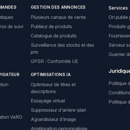
MANDES
GESTION DES ANNONCES
Services
tiques
Plusieurs canaux de vente
On publie 
os de suivi
Publieur de produits
Produits 
Catalogue de produits
Fournisseu
Surveillance des stocks et des
Serveur s
prix
Guerrier d
GPSR : Conformité UE
Juridiqu
VIGATEUR
OPTIMISATIONS IA
Politique 
tion
Optimiseur de titres et
descriptions
Condition
Essayage virtuel
Politique 
Suppresseur d'arrière-plan
cation VeRO
Agrandisseur d'image
Amélioration personnalisée