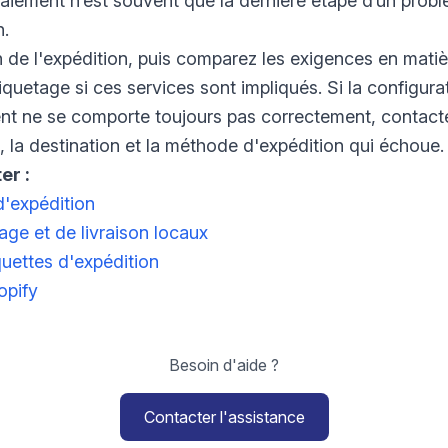
paiement n’est souvent que la dernière étape d’un prob
n.
n de l'expédition, puis comparez les exigences en mati
étiquetage si ces services sont impliqués. Si la configu
ent ne se comporte toujours pas correctement, contacte
t, la destination et la méthode d'expédition qui échoue.
er :
d'expédition
e et de livraison locaux
quettes d'expédition
opify
Besoin d'aide ?
Contacter l'assistance