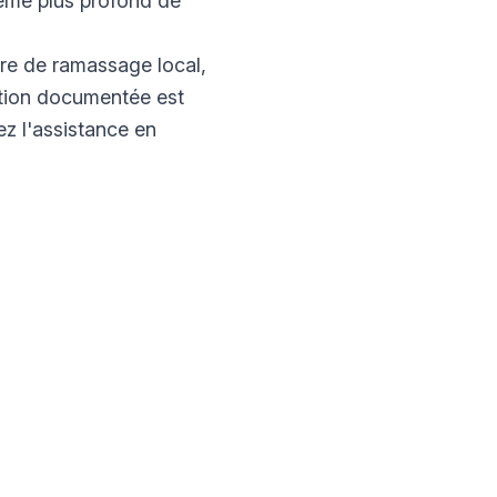
lème plus profond de
ère de ramassage local,
ration documentée est
z l'assistance en