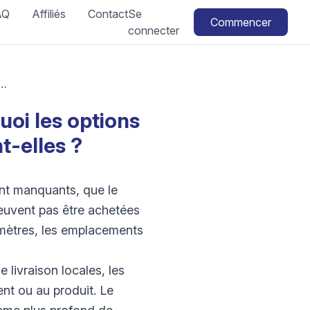
AQ
Affiliés
Contact
Se
Commencer
connecter
e s'affiche pas : pourquoi les options de retrait ou de livraison locale manquent-elles ?
quoi les options
t-elles ?
ont manquants, que le
peuvent pas être achetées
mètres, les emplacements
 livraison locales, les
ent ou au produit. Le