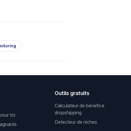
nitoring
s
Outils gratuits
Calculateur de benefice
dropshipping
pour toi
Detecteur de niches
gagnants