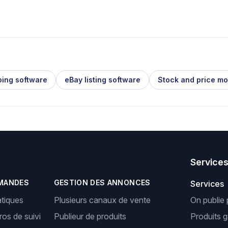
ping software
eBay listing software
Stock and price mo
Service
MANDES
GESTION DES ANNONCES
Services
tiques
Plusieurs canaux de vente
On publie 
os de suivi
Publieur de produits
Produits 