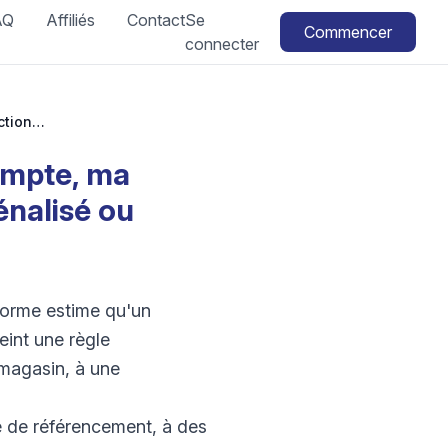
AQ
Affiliés
Contact
Se
Commencer
connecter
TikTok Shop suspendu : pourquoi mon compte, ma fonctionnalité ou mon produit a-t-il été pénalisé ou suspendu ?
ompte, ma
énalisé ou
forme estime qu'un
int une règle
 magasin, à une
e de référencement, à des