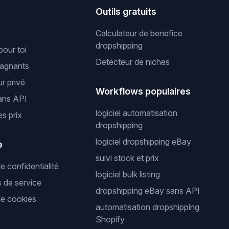
s
Outils gratuits
Calculateur de benefice
dropshipping
pour toi
Detecteur de niches
gagnants
r privé
Workflows populaires
ans API
logiciel automatisation
es prix
dropshipping
logiciel dropshipping eBay
e
suivi stock et prix
de confidentialité
logiciel bulk listing
s de service
dropshipping eBay sans API
de cookies
automatisation dropshipping
Shopify