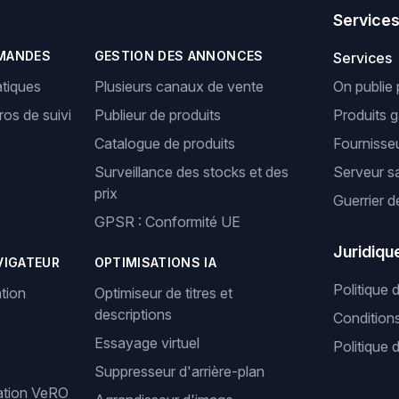
Service
MANDES
GESTION DES ANNONCES
Services
tiques
Plusieurs canaux de vente
On publie 
os de suivi
Publieur de produits
Produits 
Catalogue de produits
Fournisseu
Surveillance des stocks et des
Serveur s
prix
Guerrier d
GPSR : Conformité UE
Juridiqu
VIGATEUR
OPTIMISATIONS IA
Politique 
tion
Optimiseur de titres et
descriptions
Condition
Essayage virtuel
Politique 
Suppresseur d'arrière-plan
cation VeRO