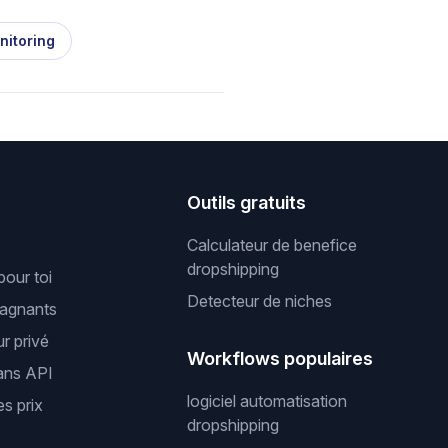
nitoring
s
Outils gratuits
Calculateur de benefice
dropshipping
pour toi
Detecteur de niches
gagnants
r privé
Workflows populaires
ans API
logiciel automatisation
es prix
dropshipping