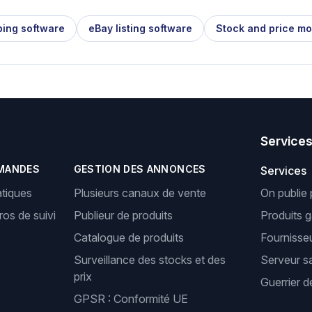
ping software
eBay listing software
Stock and price mo
Service
MANDES
GESTION DES ANNONCES
Services
tiques
Plusieurs canaux de vente
On publie 
os de suivi
Publieur de produits
Produits 
Catalogue de produits
Fournisseu
Surveillance des stocks et des
Serveur s
prix
Guerrier d
GPSR : Conformité UE