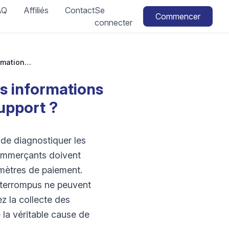
AQ
Affiliés
Contact
Se
Commencer
connecter
Support et dépannage WooCommerce : quelles informations dois-je recueillir avant de contacter le support ?
s informations
support ?
 de diagnostiquer les
commerçants doivent
amètres de paiement.
interrompus ne peuvent
z la collecte des
 la véritable cause de