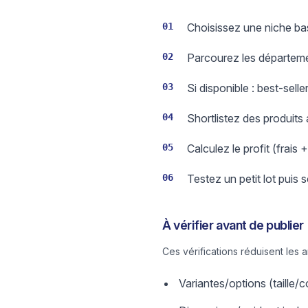
01
Choisissez une niche bas
02
Parcourez les départeme
03
Si disponible : best-sell
04
Shortlistez des produits
05
Calculez le profit (frais 
06
Testez un petit lot puis 
À vérifier avant de publier
Ces vérifications réduisent les 
Variantes/options (taille