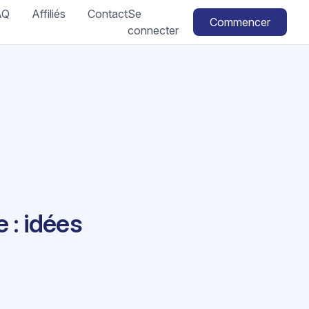
AQ
Affiliés
Contact
Se
Commencer
connecter
 : idées