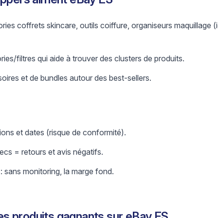
ies coffrets skincare, outils coiffure, organiseurs maquillage 
es/filtres qui aide à trouver des clusters de produits.
oires et de bundles autour des best-sellers.
ations et dates (risque de conformité).
cs = retours et avis négatifs.
 : sans monitoring, la marge fond.
s produits gagnants sur eBay ES