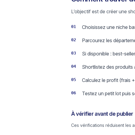
L’objectif est de créer une sh
01
Choisissez une niche basé
02
Parcourez les départeme
03
Si disponible : best-sell
04
Shortlistez des produits
05
Calculez le profit (frais 
06
Testez un petit lot puis 
À vérifier avant de publier
Ces vérifications réduisent les 