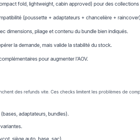
compact fold, lightweight, cabin approved) pour des collections 
mpatibilité (poussette + adaptateurs + chancelière + raincover)
avec dimensions, pliage et contenu du bundle bien indiqués.
érer la demande, mais valide la stabilité du stock.
complémentaires pour augmenter l’AOV.
nchent des refunds vite. Ces checks limitent les problèmes de compat
 (bases, adaptateurs, bundles).
variantes.
cot, siège auto, base, sac).