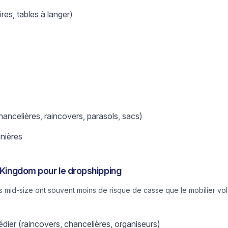
ires, tables à langer)
ancelières, raincovers, parasols, sacs)
nnières
s Kingdom pour le dropshipping
ls mid-size ont souvent moins de risque de casse que le mobilier v
dier (raincovers, chancelières, organiseurs)