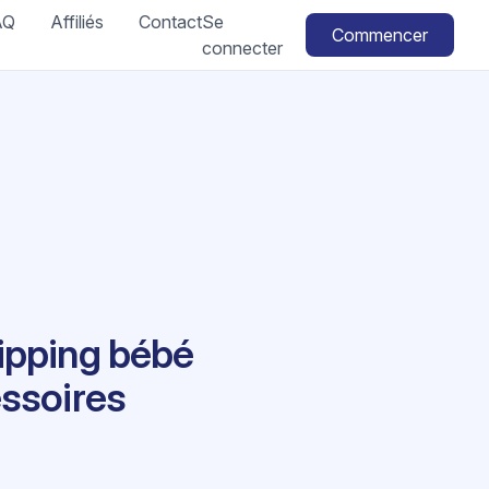
AQ
Affiliés
Contact
Se
Commencer
connecter
hipping bébé
essoires