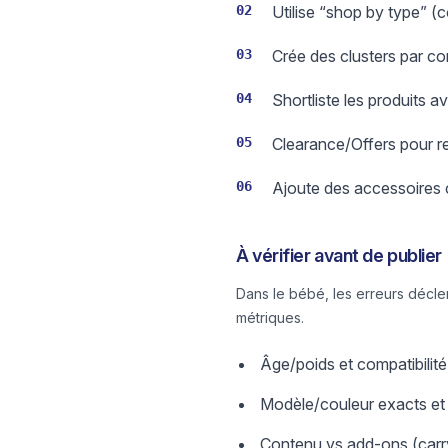
02
Utilise “shop by type” (
03
Crée des clusters par co
04
Shortliste les produits 
05
Clearance/Offers pour rep
06
Ajoute des accessoires 
À vérifier avant de publier
Dans le bébé, les erreurs décle
métriques.
Âge/poids et compatibilité
Modèle/couleur exacts et 
Contenu vs add-ons (carry