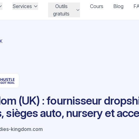
Services
Outils
Cours
Blog
F
gratuits
UK
om (UK) : fournisseur drops
 sièges auto, nursery et acc
dies-kingdom.com