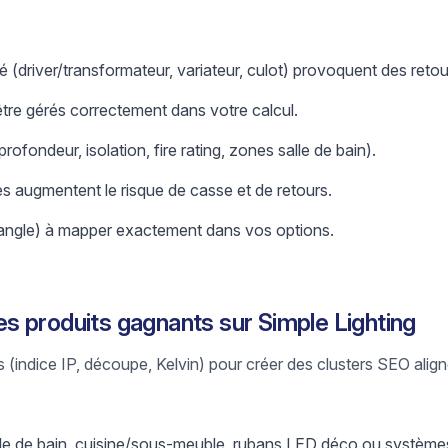
é (driver/transformateur, variateur, culot) provoquent des retou
tre gérés correctement dans votre calcul.
profondeur, isolation, fire rating, zones salle de bain).
les augmentent le risque de casse et de retours.
n, angle) à mapper exactement dans vos options.
 produits gagnants sur Simple Lighting
tres (indice IP, découpe, Kelvin) pour créer des clusters SEO alig
alle de bain, cuisine/sous-meuble, rubans LED déco ou systèm