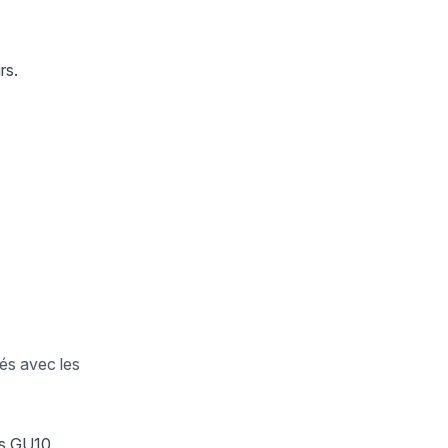
rs.
nés avec les
es GU10.