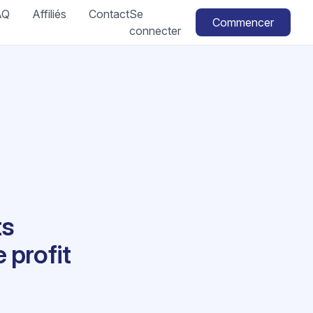
AQ
Affiliés
Contact
Se
Commencer
connecter
ts
 profit