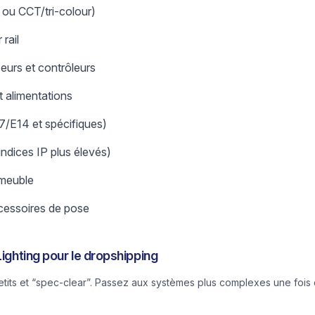
 ou CCT/tri-colour)
rail
seurs et contrôleurs
t alimentations
/E14 et spécifiques)
(indices IP plus élevés)
-meuble
ccessoires de pose
Lighting pour le dropshipping
its et “spec-clear”. Passez aux systèmes plus complexes une fois q