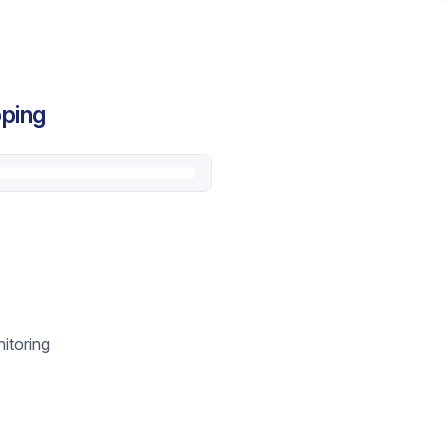
pping
itoring