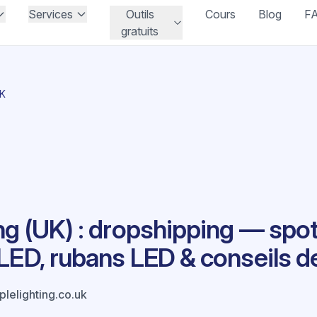
Services
Outils
Cours
Blog
F
gratuits
UK
ng (UK) : dropshipping — spo
LED, rubans LED & conseils de
lelighting.co.uk