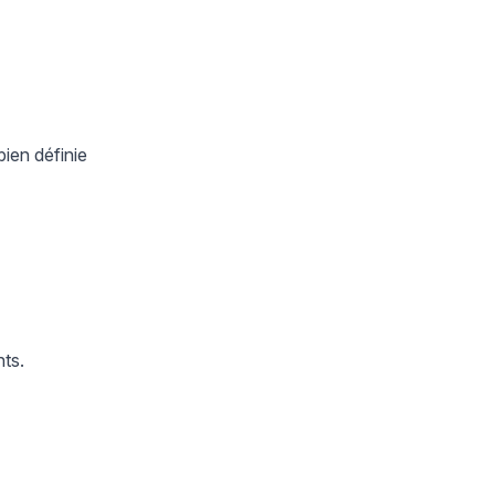
bien définie
nts.