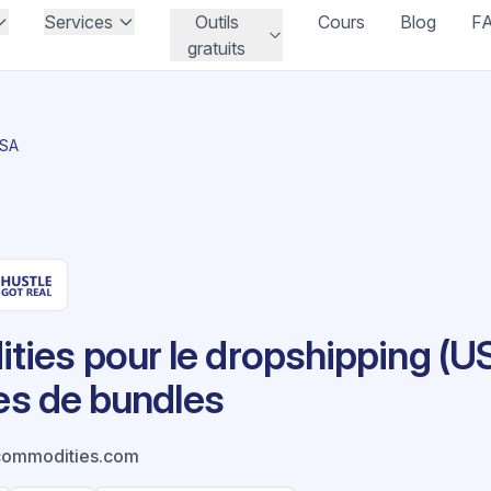
Services
Outils
Cours
Blog
F
gratuits
USA
es pour le dropshipping (US
ées de bundles
commodities.com