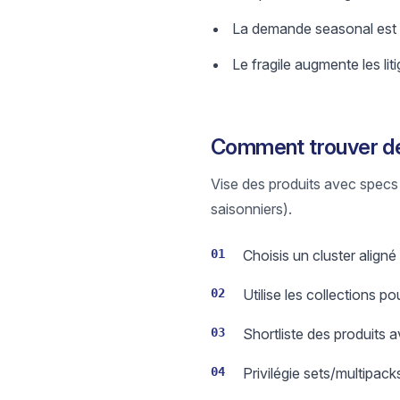
La demande seasonal est vol
Le fragile augmente les li
Comment trouver de
Vise des produits avec specs 
saisonniers).
01
Choisis un cluster alig
02
Utilise les collections p
03
Shortliste des produits 
04
Privilégie sets/multipack