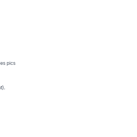
des pics
t).