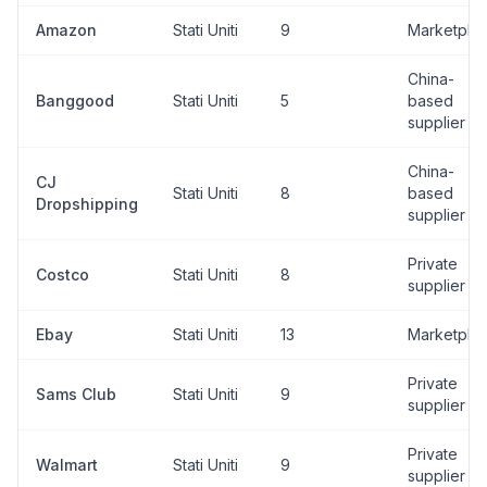
Amazon
Stati Uniti
9
Marketpla
China-
Banggood
Stati Uniti
5
based
supplier
China-
CJ
Stati Uniti
8
based
Dropshipping
supplier
Private
Costco
Stati Uniti
8
supplier
Ebay
Stati Uniti
13
Marketpla
Private
Sams Club
Stati Uniti
9
supplier
Private
Walmart
Stati Uniti
9
supplier