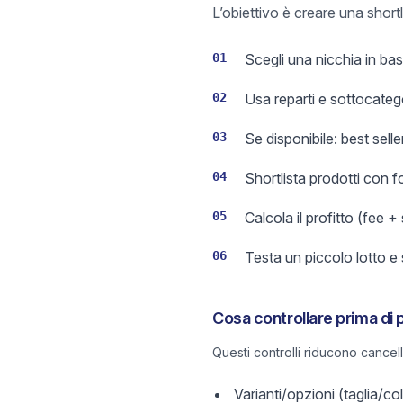
L’obiettivo è creare una short
01
Scegli una nicchia in base
02
Usa reparti e sottocateg
03
Se disponibile: best sell
04
Shortlista prodotti con 
05
Calcola il profitto (fee +
06
Testa un piccolo lotto e
Cosa controllare prima di 
Questi controlli riducono cancel
Varianti/opzioni (taglia/c