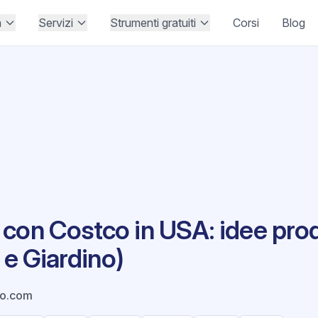
à
Servizi
Strumenti gratuiti
Corsi
Blog
con Costco in USA: idee prod
a e Giardino)
o.com