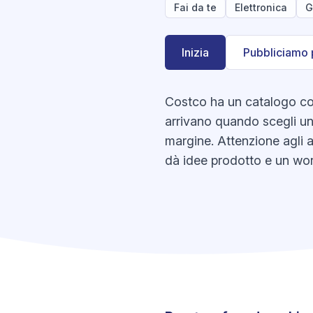
Fai da te
Elettronica
G
Inizia
Pubbliciamo 
Costco ha un catalogo con 
arrivano quando scegli una
margine. Attenzione agli a
dà idee prodotto e un wor