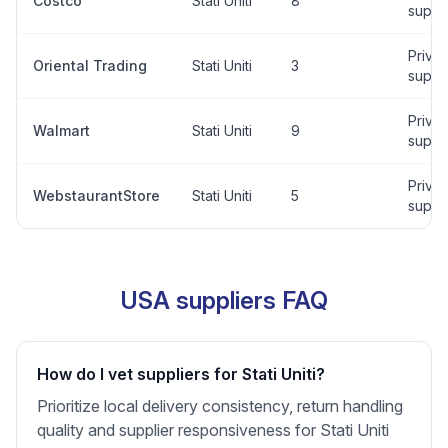
Costco
Stati Uniti
8
suppli
Privat
Oriental Trading
Stati Uniti
3
suppli
Privat
Walmart
Stati Uniti
9
suppli
Privat
WebstaurantStore
Stati Uniti
5
suppli
USA suppliers FAQ
How do I vet suppliers for Stati Uniti?
Prioritize local delivery consistency, return handling
quality and supplier responsiveness for Stati Uniti