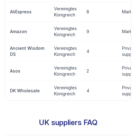
Vereinigtes
AliExpress
8
Market
Königreich
Vereinigtes
Amazon
9
Market
Königreich
Ancient Wisdom
Vereinigtes
Private
4
DS
Königreich
suppli
Vereinigtes
Private
Asos
2
Königreich
suppli
Vereinigtes
Private
DK Wholesale
4
Königreich
suppli
UK suppliers FAQ