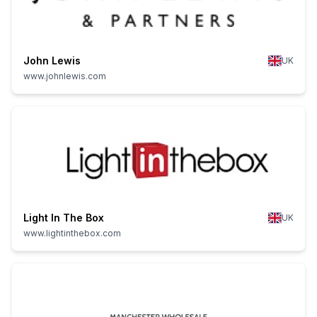
John Lewis
UK
www.johnlewis.com
Light In The Box
UK
www.lightinthebox.com