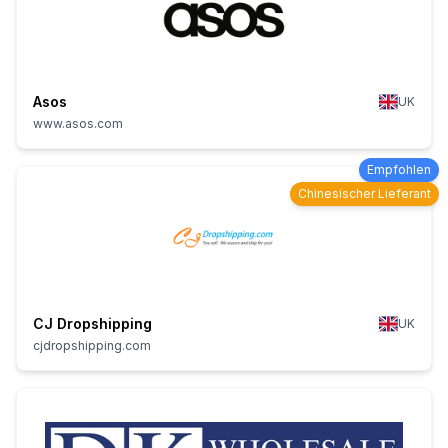
Asos
UK
www.asos.com
Empfohlen
Chinesischer Lieferant
CJ Dropshipping
UK
cjdropshipping.com