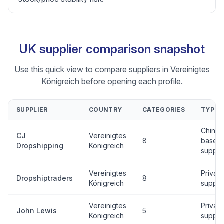
UK supplier comparison snapshot
Use this quick view to compare suppliers in Vereinigtes
Königreich before opening each profile.
SUPPLIER
COUNTRY
CATEGORIES
TYPE
China-
CJ
Vereinigtes
8
based
Dropshipping
Königreich
suppli
Vereinigtes
Private
Dropshiptraders
8
Königreich
suppli
Vereinigtes
Private
John Lewis
5
Königreich
suppli