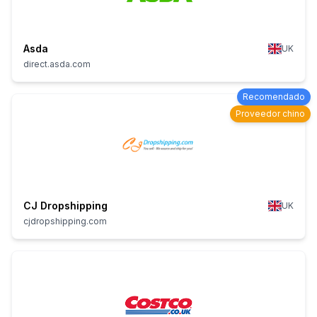
Asda
UK
direct.asda.com
Recomendado
Proveedor chino
CJ Dropshipping
UK
cjdropshipping.com