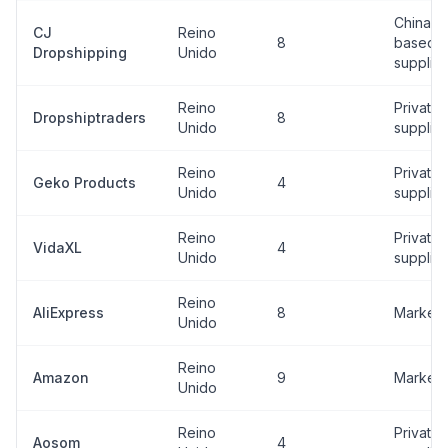
China-
CJ
Reino
8
based
Dropshipping
Unido
supplier
Reino
Private
Dropshiptraders
8
Unido
supplier
Reino
Private
Geko Products
4
Unido
supplier
Reino
Private
VidaXL
4
Unido
supplier
Reino
AliExpress
8
Marketp
Unido
Reino
Amazon
9
Marketp
Unido
Reino
Private
Aosom
4