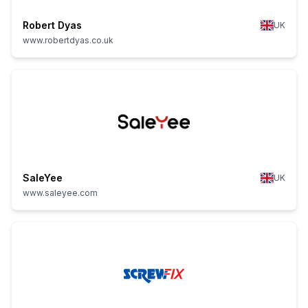
Robert Dyas
UK
www.robertdyas.co.uk
SaleYee
UK
www.saleyee.com