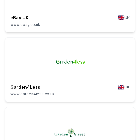
eBay UK
UK
www.ebay.co.uk
Garden4Less
UK
www.garden4less.co.uk