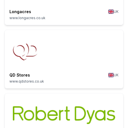
Longacres
UK
www.longacres.co.uk
QD Stores
UK
www.qdstores.co.uk