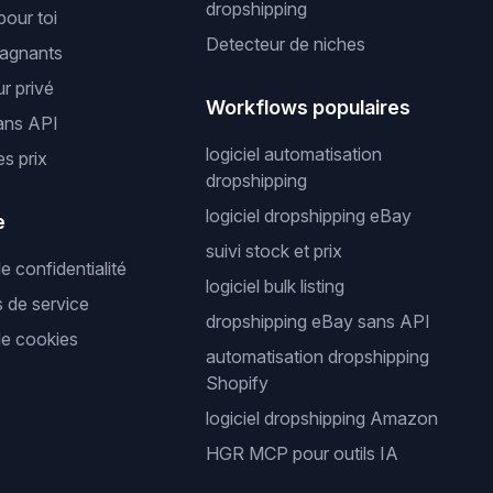
dropshipping
pour toi
Detecteur de niches
gagnants
r privé
Workflows populaires
ans API
logiciel automatisation
es prix
dropshipping
logiciel dropshipping eBay
e
suivi stock et prix
de confidentialité
logiciel bulk listing
s de service
dropshipping eBay sans API
de cookies
automatisation dropshipping
Shopify
logiciel dropshipping Amazon
HGR MCP pour outils IA