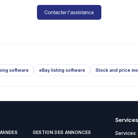
Contacter l'assistance
ping software
eBay listing software
Stock and price mo
Service
MANDES
GESTION DES ANNONCES
Services