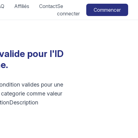
AQ
Affiliés
Contact
Se
Commencer
connecter
valide pour l'ID
e.
condition valides pour une
de categorie comme valeur
itionDescription