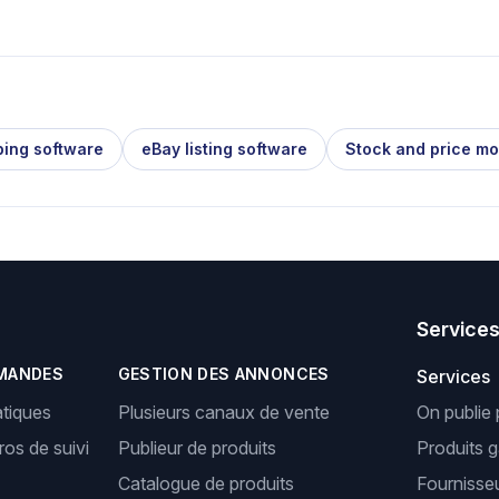
ping software
eBay listing software
Stock and price mo
Service
MANDES
GESTION DES ANNONCES
Services
tiques
Plusieurs canaux de vente
On publie 
os de suivi
Publieur de produits
Produits 
Catalogue de produits
Fournisseu