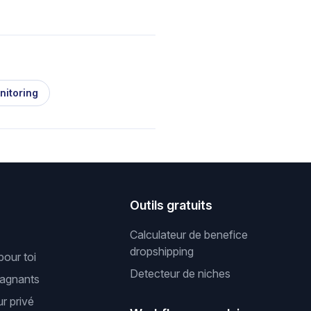
nitoring
s
Outils gratuits
Calculateur de benefice
dropshipping
pour toi
Detecteur de niches
gagnants
r privé