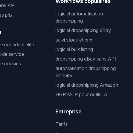
Workflows populaires
ans API
logiciel automatisation
es prix
dropshipping
logiciel dropshipping eBay
e
suivi stock et prix
de confidentialité
logiciel bulk listing
s de service
dropshipping eBay sans API
de cookies
automatisation dropshipping
Shopify
logiciel dropshipping Amazon
HGR MCP pour outils IA
Entreprise
Tarifs