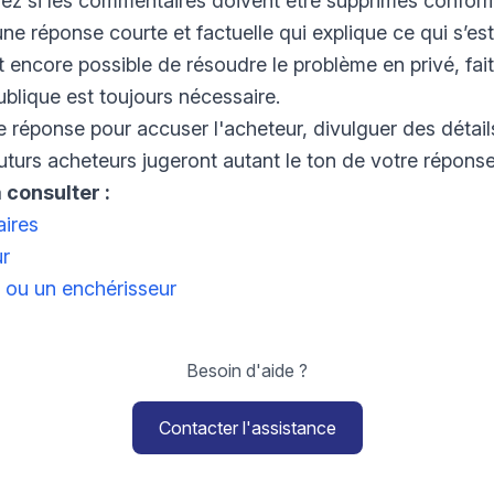
ez si les commentaires doivent être supprimés conform
une réponse courte et factuelle qui explique ce qui s’es
st encore possible de résoudre le problème en privé, fai
blique est toujours nécessaire.
e réponse pour accuser l'acheteur, divulguer des détails
uturs acheteurs jugeront autant le ton de votre réponse q
 consulter :
ires
ur
 ou un enchérisseur
Besoin d'aide ?
Contacter l'assistance