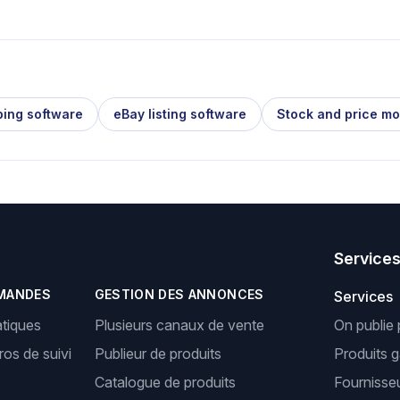
ping software
eBay listing software
Stock and price mo
Service
MANDES
GESTION DES ANNONCES
Services
tiques
Plusieurs canaux de vente
On publie 
os de suivi
Publieur de produits
Produits 
Catalogue de produits
Fournisseu