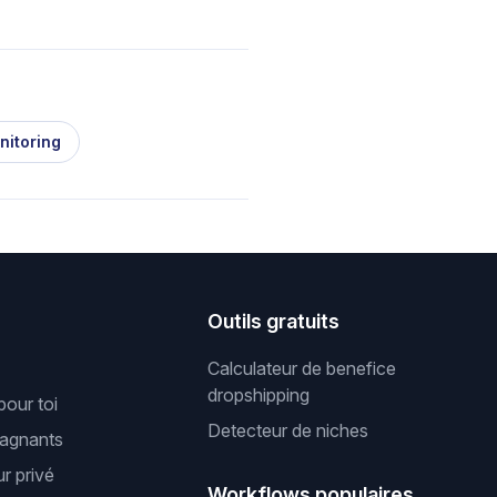
nitoring
s
Outils gratuits
Calculateur de benefice
dropshipping
pour toi
Detecteur de niches
gagnants
r privé
Workflows populaires