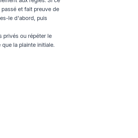
ément aux règles. Si ce
t passé et fait preuve de
tes-le d'abord, puis
 privés ou répéter le
ue la plainte initiale.