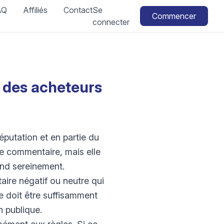
AQ
Affiliés
Contact
Se
Commencer
connecter
 des acheteurs
putation et en partie du
e commentaire, mais elle
ond sereinement.
ire négatif ou neutre qui
e doit être suffisamment
n publique.