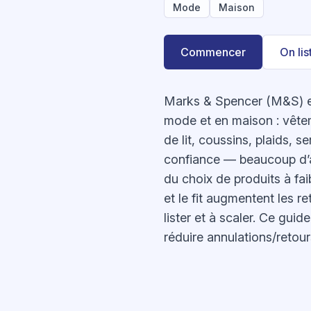
Mode
Maison
Commencer
On li
Marks & Spencer (M&S) e
mode et en maison : vête
de lit, coussins, plaids, s
confiance — beaucoup d’a
du choix de produits à faib
et le fit augmentent les r
lister et à scaler. Ce gui
réduire annulations/retour