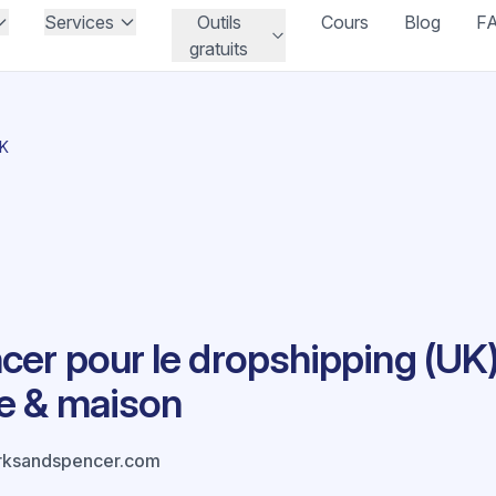
Services
Outils
Cours
Blog
F
gratuits
UK
er pour le dropshipping (UK) 
e & maison
ksandspencer.com