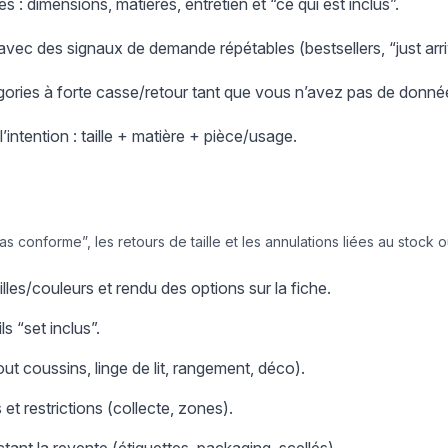
es : dimensions, matières, entretien et “ce qui est inclus”.
avec des signaux de demande répétables (bestsellers, “just arri
égories à forte casse/retour tant que vous n’avez pas de donn
’intention : taille + matière + pièce/usage.
pas conforme”, les retours de taille et les annulations liées au stock
lles/couleurs et rendu des options sur la fiche.
ls “set inclus”.
t coussins, linge de lit, rangement, déco).
 et restrictions (collecte, zones).