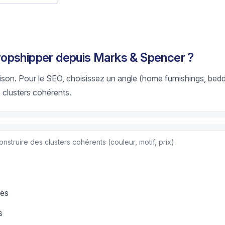
opshipper depuis Marks & Spencer ?
son. Pour le SEO, choisissez un angle (home furnishings, bedd
s clusters cohérents.
 construire des clusters cohérents (couleur, motif, prix).
res
s