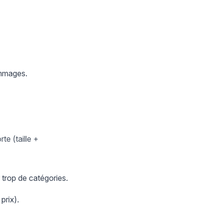
ommages.
te (taille +
 trop de catégories.
prix).