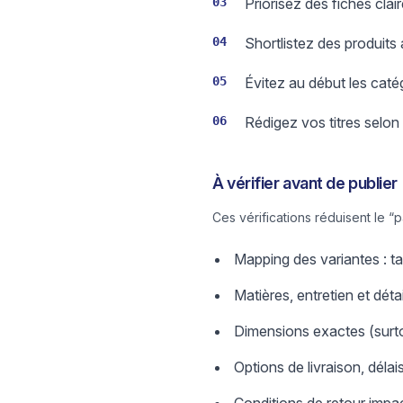
03
Priorisez des fiches clair
04
Shortlistez des produits 
05
Évitez au début les cat
06
Rédigez vos titres selon l
À vérifier avant de publier
Ces vérifications réduisent le “
Mapping des variantes : tai
Matières, entretien et détai
Dimensions exactes (surtou
Options de livraison, délais