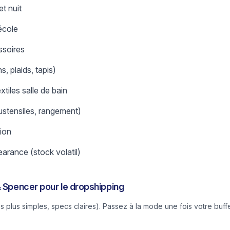
t nuit
école
ssoires
, plaids, tapis)
extiles salle de bain
 ustensiles, rangement)
tion
arance (stock volatil)
& Spencer pour le dropshipping
 plus simples, specs claires). Passez à la mode une fois votre buff