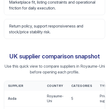
Marketplace fit, listing constraints and operational
friction for daily execution.
Return policy, support responsiveness and
stock/price stability risk.
UK supplier comparison snapshot
Use this quick view to compare suppliers in Royaume-Uni
before opening each profile.
SUPPLIER
COUNTRY
CATEGORIES
TYPE
Royaume-
Priva
Asda
5
Uni
suppl