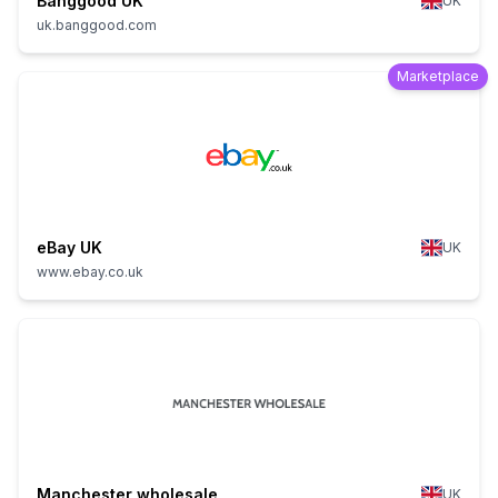
Banggood UK
UK
uk.banggood.com
Marketplace
eBay UK
UK
www.ebay.co.uk
Manchester wholesale
UK