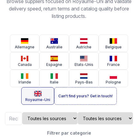
Browse suppliers focused on Royaume-Uni and validate
delivery speed, return terms and catalog quality before
listing products.
Allemagne
Australie
Autriche
Belgique
Canada
Espagne
Etats-Unis
France
Irlande
Italie
Pays-Bas
Pologne
Can't find yours? Get in touch!
Royaume-Uni
Filtrer par categorie