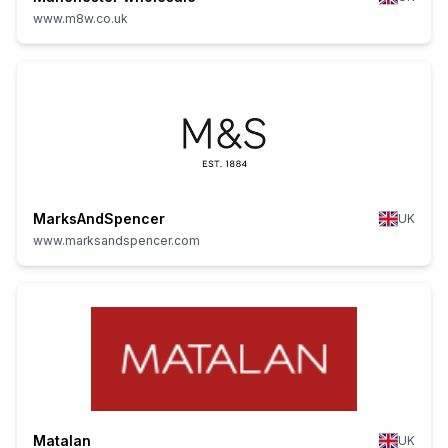
www.m8w.co.uk
MarksAndSpencer
UK
www.marksandspencer.com
Matalan
UK