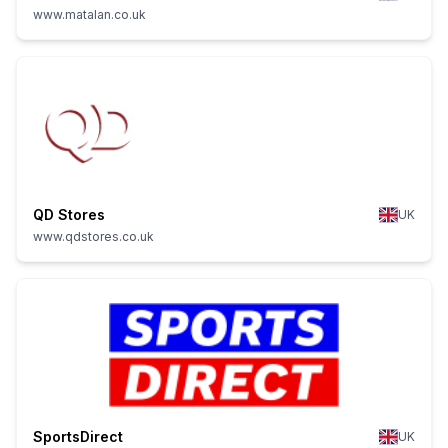
www.matalan.co.uk
QD Stores
UK
www.qdstores.co.uk
SportsDirect
UK