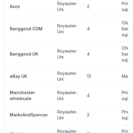
Royaume-
Priva
Asos
2
Uni
suppl
China
Royaume-
Banggood COM
4
base
Uni
suppl
China
Royaume-
Banggood UK
4
base
Uni
suppl
Royaume-
eBay UK
13
Marke
Uni
Manchester
Royaume-
Priva
4
wholesale
Uni
suppl
Royaume-
Priva
MarksAndSpencer
2
Uni
suppl
Royaume-
Priva