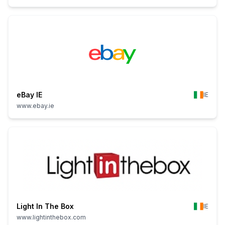
eBay IE
IE
www.ebay.ie
Light In The Box
IE
www.lightinthebox.com