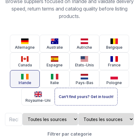
Browse suppliers focused on Irlande and validate delivery
speed, return terms and catalog quality before listing
products.
Allemagne
Australie
Autriche
Belgique
Canada
Espagne
Etats-Unis
France
Irlande
Italie
Pays-Bas
Pologne
Can't find yours? Get in touch!
Royaume-Uni
Filtrer par categorie