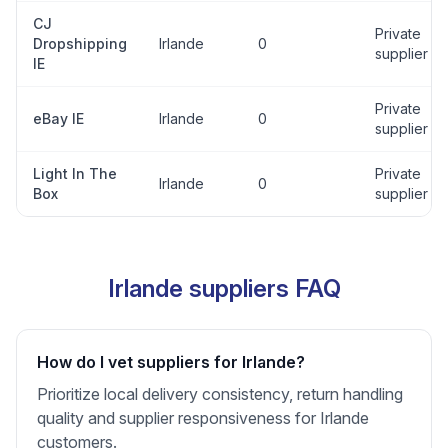
CJ
Private
Dropshipping
Irlande
0
supplier
IE
Private
eBay IE
Irlande
0
supplier
Light In The
Private
Irlande
0
Box
supplier
Irlande suppliers FAQ
How do I vet suppliers for Irlande?
Prioritize local delivery consistency, return handling
quality and supplier responsiveness for Irlande
customers.