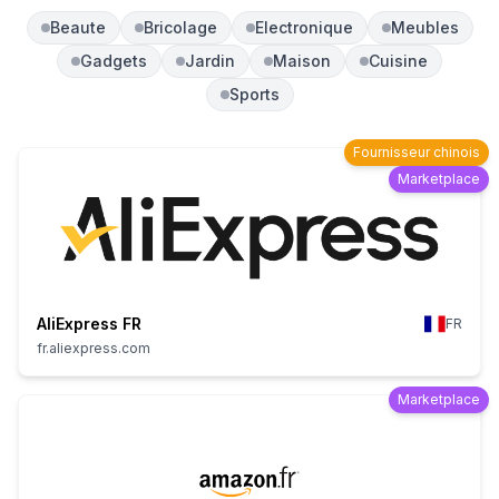
Beaute
Bricolage
Electronique
Meubles
Gadgets
Jardin
Maison
Cuisine
Sports
Fournisseur chinois
Marketplace
AliExpress FR
FR
fr.aliexpress.com
Marketplace