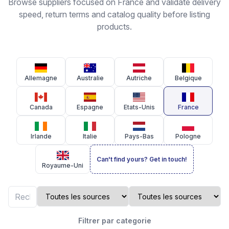
Browse suppliers focused on France and validate delivery
speed, return terms and catalog quality before listing
products.
Allemagne
Australie
Autriche
Belgique
Canada
Espagne
Etats-Unis
France
Irlande
Italie
Pays-Bas
Pologne
Can't find yours? Get in touch!
Royaume-Uni
Filtrer par categorie