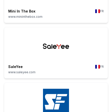
Mini In The Box
FR
www.miniinthebox.com
SaleYee
FR
www.saleyee.com