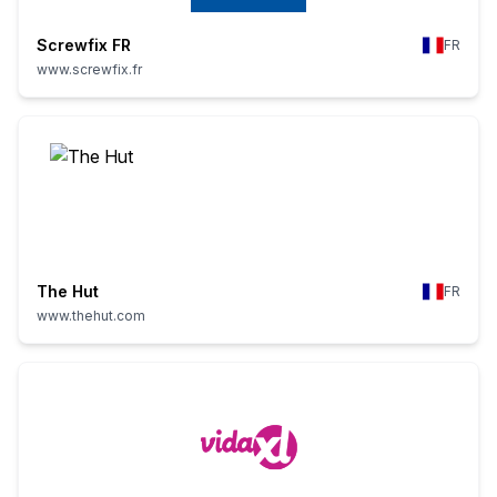
Screwfix FR
FR
www.screwfix.fr
The Hut
FR
www.thehut.com