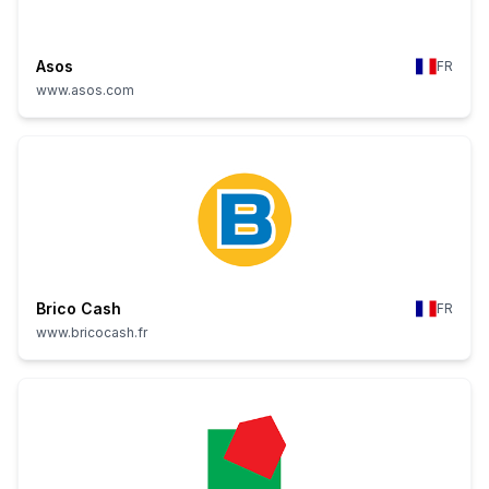
Asos
FR
www.asos.com
Brico Cash
FR
www.bricocash.fr