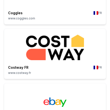
Coggles
FR
www.coggles.com
Costway FR
FR
www.costway.fr