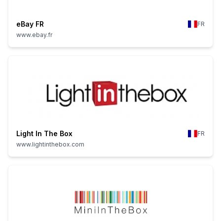
eBay FR
FR
www.ebay.fr
Light In The Box
FR
www.lightinthebox.com