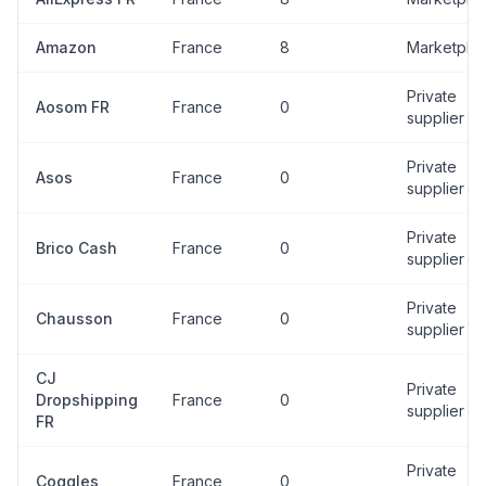
Amazon
France
8
Marketpla
Private
Aosom FR
France
0
supplier
Private
Asos
France
0
supplier
Private
Brico Cash
France
0
supplier
Private
Chausson
France
0
supplier
CJ
Private
Dropshipping
France
0
supplier
FR
Private
Coggles
France
0