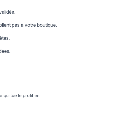
validée.
ollent pas à votre boutique.
ètes.
dées.
 qui tue le profit en