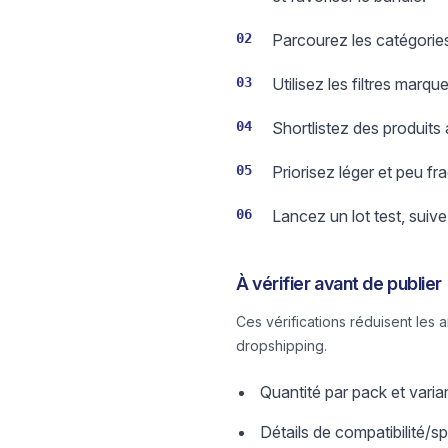
02
Parcourez les catégories
03
Utilisez les filtres marq
04
Shortlistez des produits
05
Priorisez léger et peu f
06
Lancez un lot test, suiv
À vérifier avant de publier
Ces vérifications réduisent les 
dropshipping.
Quantité par pack et varian
Détails de compatibilité/s