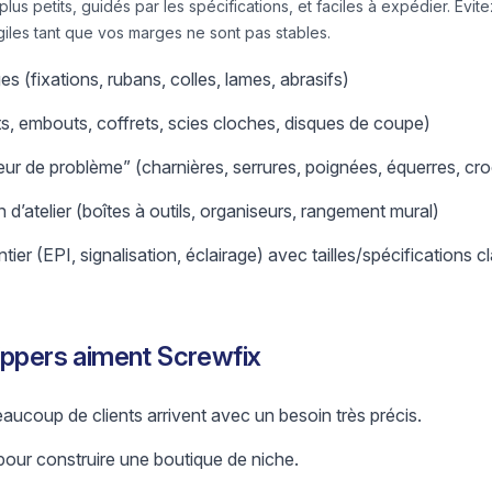
s petits, guidés par les spécifications, et faciles à expédier. Évit
iles tant que vos marges ne sont pas stables.
(fixations, rubans, colles, lames, abrasifs)
ts, embouts, coffrets, scies cloches, disques de coupe)
lveur de problème” (charnières, serrures, poignées, équerres, cr
d’atelier (boîtes à outils, organiseurs, rangement mural)
tier (EPI, signalisation, éclairage) avec tailles/spécifications cl
ippers aiment Screwfix
beaucoup de clients arrivent avec un besoin très précis.
s pour construire une boutique de niche.