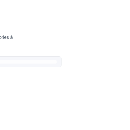
ories à
.