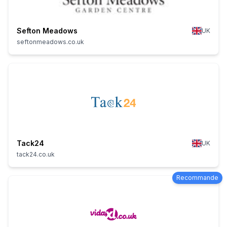
Sefton Meadows
UK
seftonmeadows.co.uk
Tack24
UK
tack24.co.uk
Recommande