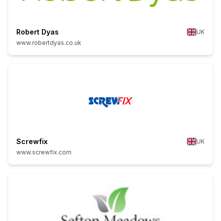
Robert Dyas
UK
www.robertdyas.co.uk
Screwfix
UK
www.screwfix.com