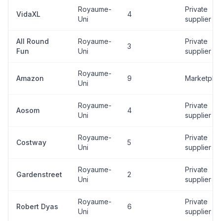
Royaume-
Private
VidaXL
4
Uni
supplier
All Round
Royaume-
Private
3
Fun
Uni
supplier
Royaume-
Amazon
9
Marketpla
Uni
Royaume-
Private
Aosom
4
Uni
supplier
Royaume-
Private
Costway
5
Uni
supplier
Royaume-
Private
Gardenstreet
2
Uni
supplier
Royaume-
Private
Robert Dyas
6
Uni
supplier