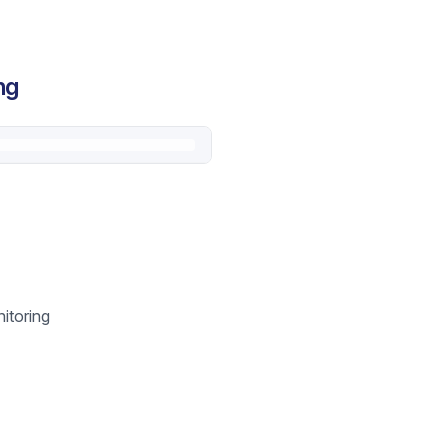
ng
itoring