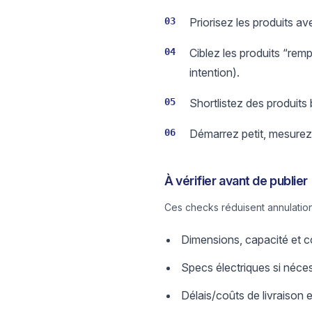
03
Priorisez les produits av
04
Ciblez les produits “rem
intention).
05
Shortlistez des produits
06
Démarrez petit, mesurez 
À vérifier avant de publier
Ces checks réduisent annulation
Dimensions, capacité et c
Specs électriques si néces
Délais/coûts de livraison et