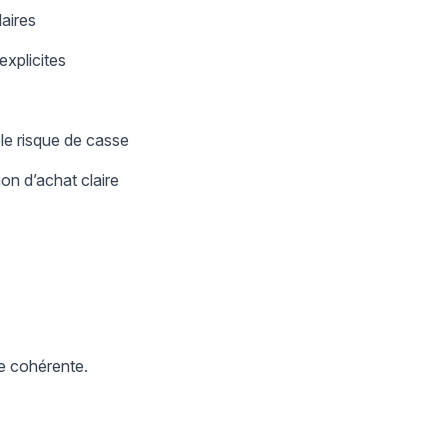
aires
xplicites
ble risque de casse
on d’achat claire
ue cohérente.