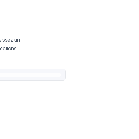
sissez un
lections