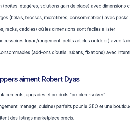
(boîtes, étagères, solutions gain de place) avec dimensions cl
ges (balais, brosses, microfibres, consommables) avec packs e
s, racks, caddies) où les dimensions sont faciles à lister
accessoires tuyau/rangement, petits articles outdoor) avec fai
onsommables (add-ons d’outils, rubans, fixations) avec intenti
ippers aiment Robert Dyas
lacements, upgrades et produits “problem-solver”.
rangement, ménage, cuisine) parfaits pour le SEO et une boutiq
litent des listings marketplace précis.