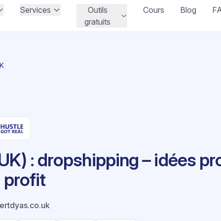
Services
Outils
Cours
Blog
F
gratuits
UK
UK) : dropshipping – idées pr
 profit
rtdyas.co.uk