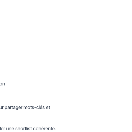
non
ur partager mots-clés et
der une shortlist cohérente.