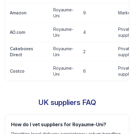
Royaume-
Amazon
9
Marketp
Uni
Royaume-
Private
AO.com
4
Uni
supplier
Cakeboxes
Royaume-
Private
2
Direct
Uni
supplier
Royaume-
Private
Costco
6
Uni
supplier
UK suppliers FAQ
How do I vet suppliers for Royaume-Uni?