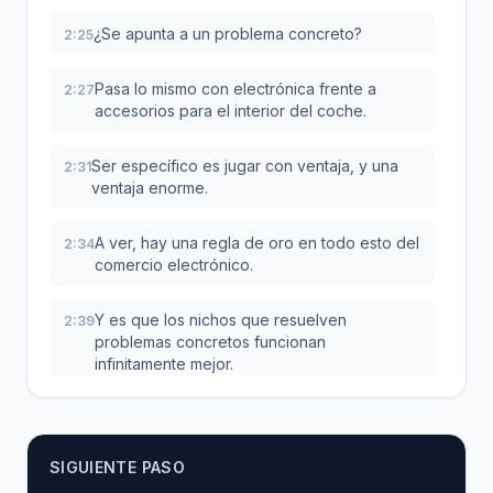
¿Se apunta a un problema concreto?
2:25
Pasa lo mismo con electrónica frente a
2:27
accesorios para el interior del coche.
Ser específico es jugar con ventaja, y una
2:31
ventaja enorme.
A ver, hay una regla de oro en todo esto del
2:34
comercio electrónico.
Y es que los nichos que resuelven
2:39
problemas concretos funcionan
infinitamente mejor.
Si un producto ahorra tiempo, da
2:43
comodidad o soluciona un dolor de cabeza,
es que se vende casi solo.
SIGUIENTE PASO