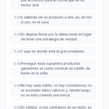
Ese accesorio para el coche que se ha
hecho viral.
Ir saltando de un producto a otro así, sin ton
0:30
ni son, es el caos.
Es dejarse llevar por la última moda en lugar
0:34
de tener una estrategia de verdad.
Y aquí es donde está el gran problema.
0:38
Perseguir esos supuestos productos
0:40
ganadores es como construir un castillo de
harén en la orilla.
No hay nada sólido, no hay consistencia, no
0:45
se acumulan datos valiosos y, desde luego,
no se está creando una marca.
En cambio, si nos centramos en un nicho, es
0:52