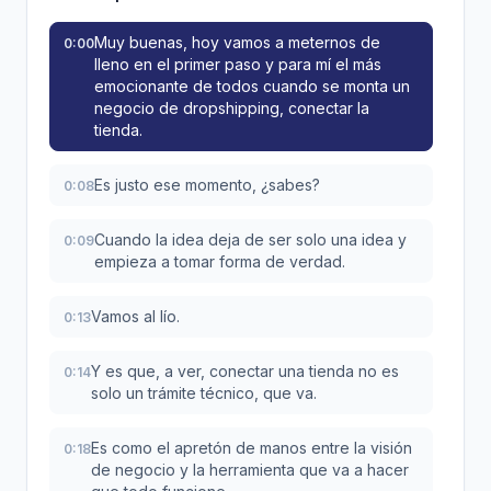
Muy buenas, hoy vamos a meternos de
0:00
lleno en el primer paso y para mí el más
emocionante de todos cuando se monta un
negocio de dropshipping, conectar la
tienda.
Es justo ese momento, ¿sabes?
0:08
Cuando la idea deja de ser solo una idea y
0:09
empieza a tomar forma de verdad.
Vamos al lío.
0:13
Y es que, a ver, conectar una tienda no es
0:14
solo un trámite técnico, que va.
Es como el apretón de manos entre la visión
0:18
de negocio y la herramienta que va a hacer