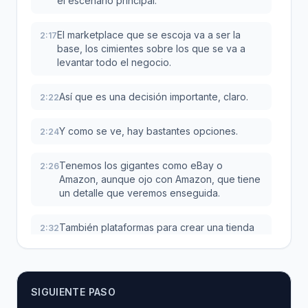
el escenario principal.
El marketplace que se escoja va a ser la
2:17
base, los cimientes sobre los que se va a
levantar todo el negocio.
Así que es una decisión importante, claro.
2:22
Y como se ve, hay bastantes opciones.
2:24
Tenemos los gigantes como eBay o
2:26
Amazon, aunque ojo con Amazon, que tiene
un detalle que veremos enseguida.
También plataformas para crear una tienda
2:32
propia como Shopify y WooCommerce.
E incluso se puede vender directamente en
2:36
redes sociales como TikTok y Facebook
SIGUIENTE PASO
Marketplace.