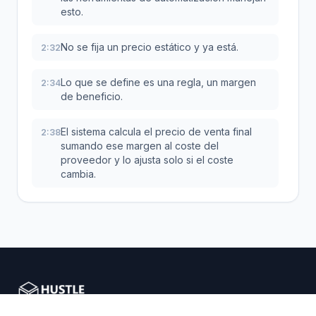
esto.
No se fija un precio estático y ya está.
2:32
Lo que se define es una regla, un margen
2:34
de beneficio.
El sistema calcula el precio de venta final
2:38
sumando ese margen al coste del
proveedor y lo ajusta solo si el coste
cambia.
Es la gracia del asunto.
2:44
Y aquí, ojo, que aquí viene una trampa muy
2:46
peligrosa.
Si se cambia el precio de un producto a
2:49
mano, la herramienta recalcula el margen y