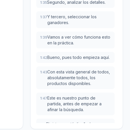
Segundo, analizar los detalles.
1:35
Y tercero, seleccionar los
1:37
ganadores.
Vamos a ver cómo funciona esto
1:39
en la práctica.
Bueno, pues todo empieza aquí.
1:42
Con esta vista general de todos,
1:43
absolutamente todos, los
productos disponibles.
Este es nuestro punto de
1:47
partida, antes de empezar a
afinar la búsqueda.
El sistema está diseñado para
1:51
que sea súper intuitivo, pero a la