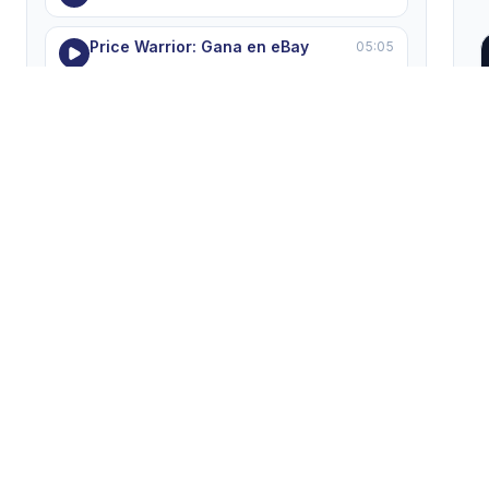
Price Warrior: Gana en eBay
05:05
Proteger Tienda eBay: Guía VeRO
03:59
Integración de Proveedores
05:21
Errores comunes en dropshipping
05:50
MODULE 8 — Soporte, ayuda y resolución de
problemas
5 lecciones
Dominando el Soporte HGR
05:22
Solucionar Errores 'Pending'
05:55