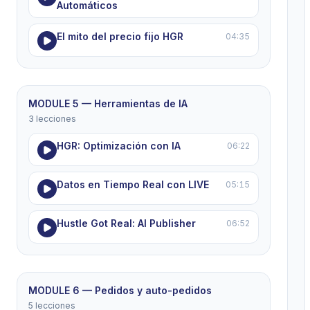
Automáticos
El mito del precio fijo HGR
04:35
MODULE 5 — Herramientas de IA
3 lecciones
HGR: Optimización con IA
06:22
Datos en Tiempo Real con LIVE
05:15
Hustle Got Real: AI Publisher
06:52
MODULE 6 — Pedidos y auto-pedidos
5 lecciones