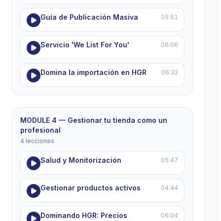
Guía de Publicación Masiva
05:51
Servicio 'We List For You'
06:06
Domina la importación en HGR
06:32
MODULE 4 — Gestionar tu tienda como un
profesional
4 lecciones
Salud y Monitorización
05:47
Gestionar productos activos
04:44
Dominando HGR: Precios
06:04