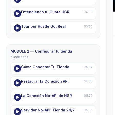
Entendiendo tu Cuota HGR
04:38
Tour por Hustle Got Real
05:21
MODULE 2 — Configurar tu tienda
6 lecciones
Cómo Conectar Tu Tienda
05:37
Restaurar la Conexión API
04:36
La Conexión No-API de HGR
05:29
Servidor No-API: Tienda 24/7
05:35