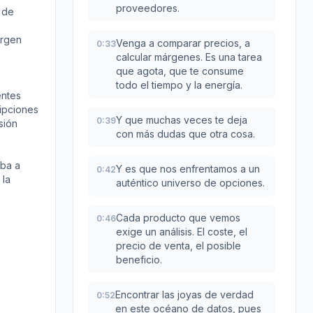
proveedores.
 de
argen
Venga a comparar precios, a
0:33
calcular márgenes. Es una tarea
que agota, que te consume
todo el tiempo y la energía.
entes
ripciones
Y que muchas veces te deja
0:39
sión
con más dudas que otra cosa.
eba a
Y es que nos enfrentamos a un
0:42
 la
auténtico universo de opciones.
Cada producto que vemos
0:46
exige un análisis. El coste, el
precio de venta, el posible
beneficio.
Encontrar las joyas de verdad
0:52
en este océano de datos, pues