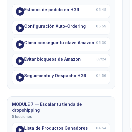
Estados de pedido en HGR
05:45
Configuración Auto-Ordering
05:59
Cómo conseguir tu clave Amazon
05:30
Evitar bloqueos de Amazon
07:24
Seguimiento y Despacho HGR
04:56
MODULE 7 — Escalar tu tienda de
dropshipping
5 lecciones
Lista de Productos Ganadores
04:54