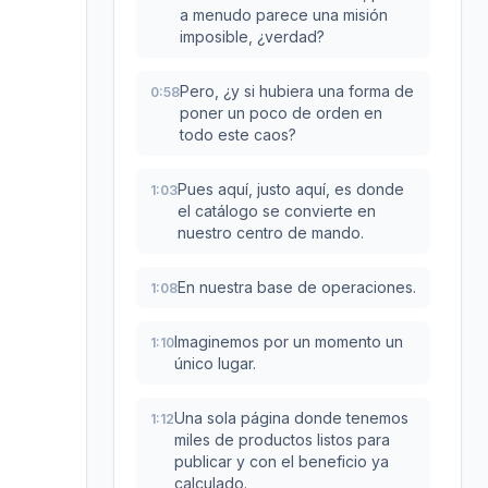
a menudo parece una misión
imposible, ¿verdad?
Pero, ¿y si hubiera una forma de
0:58
poner un poco de orden en
todo este caos?
Pues aquí, justo aquí, es donde
1:03
el catálogo se convierte en
nuestro centro de mando.
En nuestra base de operaciones.
1:08
Imaginemos por un momento un
1:10
único lugar.
Una sola página donde tenemos
1:12
miles de productos listos para
publicar y con el beneficio ya
calculado.