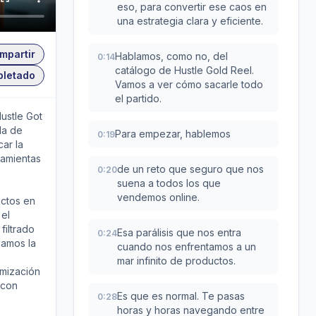
eso, para convertir ese caos en
una estrategia clara y eficiente.
mpartir
Hablamos, como no, del
0:14
catálogo de Hustle Gold Reel.
pletado
Vamos a ver cómo sacarle todo
el partido.
ustle Got
da de
Para empezar, hablemos
0:19
car la
ramientas
de un reto que seguro que nos
0:20
suena a todos los que
vendemos online.
uctos en
 el
filtrado
Esa parálisis que nos entra
0:24
camos la
cuando nos enfrentamos a un
mar infinito de productos.
imización
 con
Es que es normal. Te pasas
0:28
horas y horas navegando entre