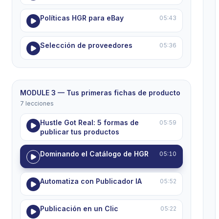
Políticas HGR para eBay
05:43
Selección de proveedores
05:36
MODULE 3 — Tus primeras fichas de producto
7 lecciones
Hustle Got Real: 5 formas de
05:59
publicar tus productos
Dominando el Catálogo de HGR
05:10
Automatiza con Publicador IA
05:52
Publicación en un Clic
05:22