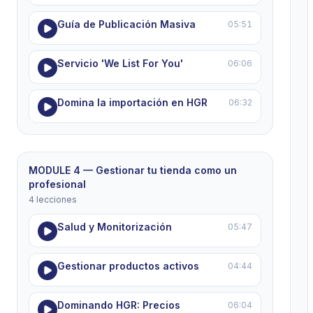
Guía de Publicación Masiva
05:51
Servicio 'We List For You'
06:06
Domina la importación en HGR
06:32
MODULE 4 — Gestionar tu tienda como un
profesional
4 lecciones
Salud y Monitorización
05:47
Gestionar productos activos
04:44
Dominando HGR: Precios
06:04