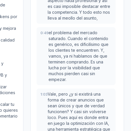
aspecto nada profesional y así
 de
es casi imposible destacar entre
la competencia. Y todo esto nos
okens por
lleva al meollo del asunto,
 y mejora
el problema del mercado
0:49
saturado. Cuando el contenido
 calidad
es genérico, es dificilísimo que
los clientes te encuentren. Y,
vamos, ya ni hablamos de que
terminen comprando. Es una
 y
lucha por la visibilidad que
muchos pierden casi sin
/B y
empezar.
izar
diciones
Vale, pero ¿y si existirá una
1:03
forma de crear anuncios que
calar tu
sean únicos y que de verdad
o quieres
funcionen? Y casi sin volverse
omentario
loco. Pues aquí es donde entra
en juego la optimización con IA,
una herramienta estratégica que