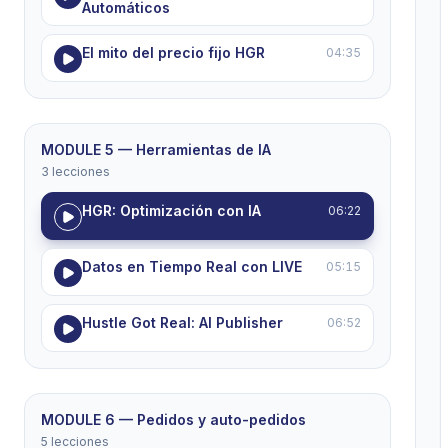
Automáticos
El mito del precio fijo HGR
04:35
MODULE 5 — Herramientas de IA
3 lecciones
HGR: Optimización con IA
06:22
Datos en Tiempo Real con LIVE
05:15
Hustle Got Real: AI Publisher
06:52
MODULE 6 — Pedidos y auto-pedidos
5 lecciones