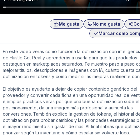
Me gusta
No me gusta
Co
Marcar como com
En este video verás cómo funciona la optimización con inteligencia 
de Hustle Got Real y aprenderás a usarla para que tus productos
destaquen en marketplaces saturados. Te muestro paso a paso 
mejorar títulos, descripciones e imágenes con IA, cuánto cuesta c
optimización en tokens y cómo medir si las mejoras realmente con
El objetivo es ayudarte a dejar de copiar contenido genérico del
proveedor y convertir cada ficha en una oportunidad real de vent
ejemplos prácticos verás por qué una buena optimización sube el
posicionamiento, da una imagen más profesional y aumenta las
conversiones. También explico la gestión de tokens, el historial d
optimización para probar cambios y las prioridades estratégicas p
el mayor rendimiento sin gastar de más. Al final sabrás qué optimi
priorizar según tu inventario y cómo escalar sin volverte loco.