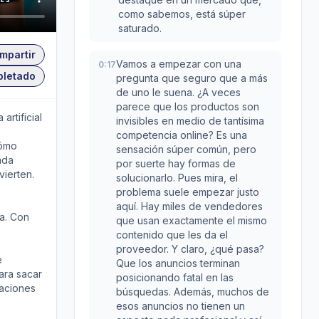
como sabemos, está súper
saturado.
mpartir
Vamos a empezar con una
0:17
pletado
pregunta que seguro que a más
de uno le suena. ¿A veces
parece que los productos son
artificial
invisibles en medio de tantísima
competencia online? Es una
cómo
sensación súper común, pero
ada
por suerte hay formas de
vierten.
solucionarlo. Pues mira, el
problema suele empezar justo
aquí. Hay miles de vendedores
a. Con
que usan exactamente el mismo
contenido que les da el
proveedor. Y claro, ¿qué pasa?
e
Que los anuncios terminan
ara sacar
posicionando fatal en las
zaciones
búsquedas. Además, muchos de
esos anuncios no tienen un