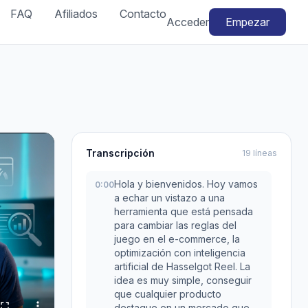
FAQ
Afiliados
Contacto
Acceder
Empezar
Transcripción
19 líneas
Hola y bienvenidos. Hoy vamos
0:00
a echar un vistazo a una
herramienta que está pensada
para cambiar las reglas del
juego en el e-commerce, la
optimización con inteligencia
artificial de Hasselgot Reel. La
idea es muy simple, conseguir
que cualquier producto
destaque en un mercado que,