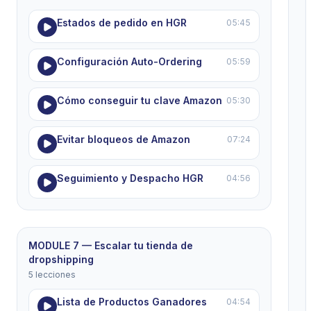
Estados de pedido en HGR
05:45
Configuración Auto-Ordering
05:59
Cómo conseguir tu clave Amazon
05:30
Evitar bloqueos de Amazon
07:24
Seguimiento y Despacho HGR
04:56
MODULE 7 — Escalar tu tienda de
dropshipping
5 lecciones
Lista de Productos Ganadores
04:54