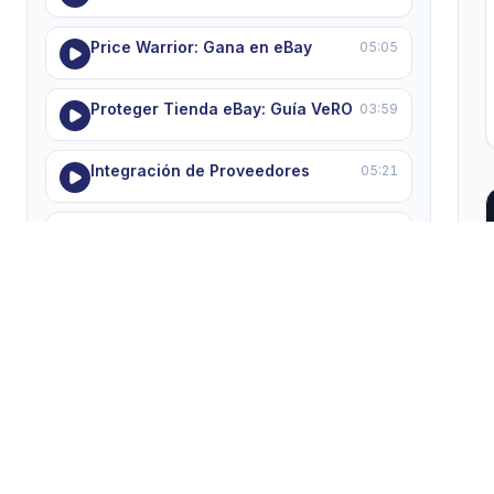
Price Warrior: Gana en eBay
05:05
Proteger Tienda eBay: Guía VeRO
03:59
Integración de Proveedores
05:21
Errores comunes en dropshipping
05:50
MODULE 8 — Soporte, ayuda y resolución de
problemas
5 lecciones
Dominando el Soporte HGR
05:22
Solucionar Errores 'Pending'
05:55