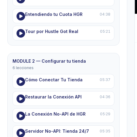
Entendiendo tu Cuota HGR
04:38
Tour por Hustle Got Real
05:21
MODULE 2 — Configurar tu tienda
6 lecciones
Cómo Conectar Tu Tienda
05:37
Restaurar la Conexión API
04:36
La Conexión No-API de HGR
05:29
Servidor No-API: Tienda 24/7
05:35