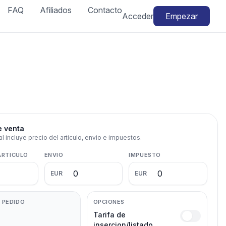
FAQ
Afiliados
Contacto
Acceder
Empezar
e venta
al incluye precio del articulo, envio e impuestos.
ARTICULO
ENVIO
IMPUESTO
EUR
EUR
 PEDIDO
OPCIONES
Tarifa de
insercion/listado