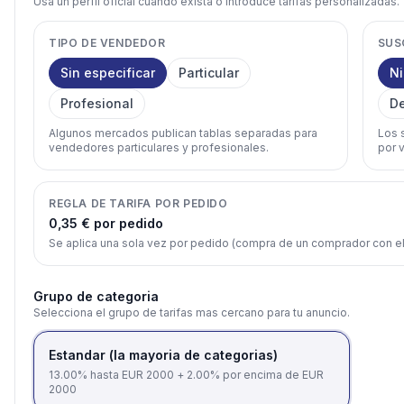
Usa un perfil oficial cuando exista o introduce tarifas personalizadas.
TIPO DE VENDEDOR
SUS
Sin especificar
Particular
N
Profesional
D
Algunos mercados publican tablas separadas para
Los 
vendedores particulares y profesionales.
por v
REGLA DE TARIFA POR PEDIDO
0,35 € por pedido
Se aplica una sola vez por pedido (compra de un comprador con e
Grupo de categoria
Selecciona el grupo de tarifas mas cercano para tu anuncio.
Estandar (la mayoria de categorias)
13.00% hasta EUR 2000 + 2.00% por encima de EUR
2000