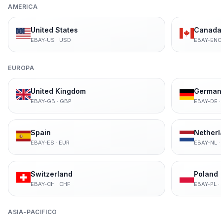
AMERICA
United States
Canada 
EBAY-US
·
USD
EBAY-EN
EUROPA
United Kingdom
German
EBAY-GB
·
GBP
EBAY-DE
Spain
Nether
EBAY-ES
·
EUR
EBAY-NL
Switzerland
Poland
EBAY-CH
·
CHF
EBAY-PL
·
ASIA-PACIFICO