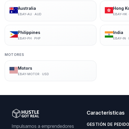
Australia
Hong K
EBAY-AU
·
AUD
EBAY-HK
Philippines
India
EBAY-PH
·
PHP
EBAY-IN
·
MOTORES
Motors
EBAY-MOTOR
·
USD
Características
GESTIÓN DE PEDID
Impulsamos a emprendedores