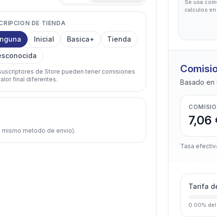
Se usa como
calculos en
CRIPCION DE TIENDA
inguna
Inicial
Basica+
Tienda
esconocida
Comisi
suscriptores de Store pueden tener comisiones
alor final diferentes.
Basado en 
COMISIO
7,06 
l mismo metodo de envio).
Tasa efectiv
Tarifa d
0.00
%
del