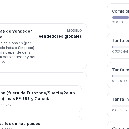
Comision
13.00
%
de
las de vendedor
MODELO
Vendedores globales
al
Tarifa p
s adicionales (por
lo India o Singapur).
0.70
%
del
rifa depende de la
n del vendedor y del
no.
Tarifa r
0.42
%
del
pa (fuera de Eurozona/Suecia/Reino
o), mas EE. UU. y Canada
Tarifa i
:
1.92%
0.00
%
del
s los demas paises
Cargo p