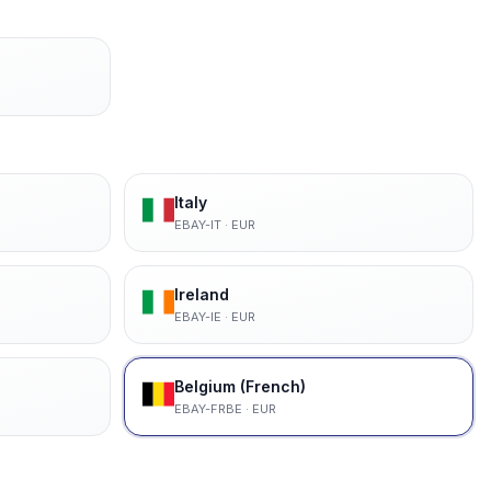
Italy
EBAY-IT
·
EUR
Ireland
EBAY-IE
·
EUR
Belgium (French)
EBAY-FRBE
·
EUR