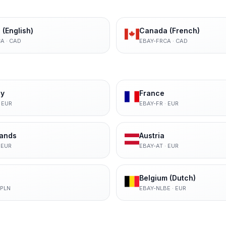
(English)
Canada (French)
CA
·
CAD
EBAY-FRCA
·
CAD
y
France
·
EUR
EBAY-FR
·
EUR
lands
Austria
·
EUR
EBAY-AT
·
EUR
Belgium (Dutch)
PLN
EBAY-NLBE
·
EUR