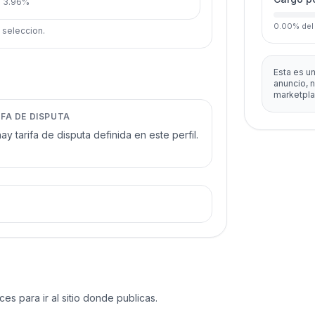
:
3.96%
0.00
%
del
u seleccion.
Esta es un
anuncio, 
.
marketpla
IFA DE DISPUTA
ay tarifa de disputa definida en este perfil.
s para ir al sitio donde publicas.