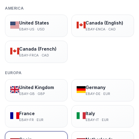
AMERICA
United States
Canada (English)
EBAY-US
·
USD
EBAY-ENCA
·
CAD
Canada (French)
EBAY-FRCA
·
CAD
EUROPA
United Kingdom
Germany
EBAY-GB
·
GBP
EBAY-DE
·
EUR
France
Italy
EBAY-FR
·
EUR
EBAY-IT
·
EUR