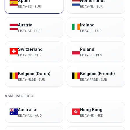
Spain
Netherlands
EBAY-ES
·
EUR
EBAY-NL
·
EUR
Austria
Ireland
EBAY-AT
·
EUR
EBAY-IE
·
EUR
Switzerland
Poland
EBAY-CH
·
CHF
EBAY-PL
·
PLN
Belgium (Dutch)
Belgium (French)
EBAY-NLBE
·
EUR
EBAY-FRBE
·
EUR
ASIA-PACIFICO
Australia
Hong Kong
EBAY-AU
·
AUD
EBAY-HK
·
HKD