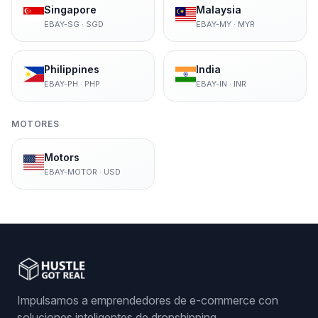
Singapore
Malaysia
EBAY-SG
·
SGD
EBAY-MY
·
MYR
Philippines
India
EBAY-PH
·
PHP
EBAY-IN
·
INR
MOTORES
Motors
EBAY-MOTOR
·
USD
Impulsamos a emprendedores de e-commerce con
soluciones inteligentes de dropshipping.