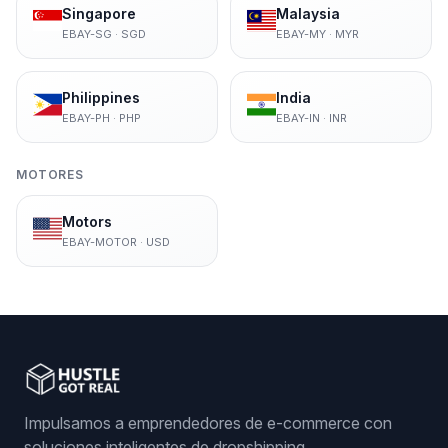
Singapore
Malaysia
EBAY-SG
·
SGD
EBAY-MY
·
MYR
Philippines
India
EBAY-PH
·
PHP
EBAY-IN
·
INR
MOTORES
Motors
EBAY-MOTOR
·
USD
Impulsamos a emprendedores de e-commerce con
soluciones inteligentes de dropshipping.