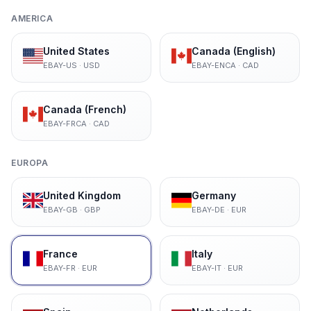
AMERICA
United States
Canada (English)
EBAY-US
·
USD
EBAY-ENCA
·
CAD
Canada (French)
EBAY-FRCA
·
CAD
EUROPA
United Kingdom
Germany
EBAY-GB
·
GBP
EBAY-DE
·
EUR
France
Italy
EBAY-FR
·
EUR
EBAY-IT
·
EUR