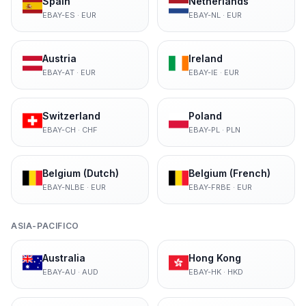
Spain
Netherlands
EBAY-ES
·
EUR
EBAY-NL
·
EUR
Austria
Ireland
EBAY-AT
·
EUR
EBAY-IE
·
EUR
Switzerland
Poland
EBAY-CH
·
CHF
EBAY-PL
·
PLN
Belgium (Dutch)
Belgium (French)
EBAY-NLBE
·
EUR
EBAY-FRBE
·
EUR
ASIA-PACIFICO
Australia
Hong Kong
EBAY-AU
·
AUD
EBAY-HK
·
HKD