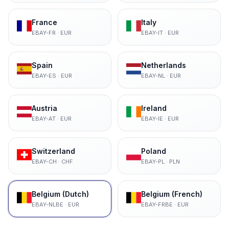
France
Italy
EBAY-FR
·
EUR
EBAY-IT
·
EUR
Spain
Netherlands
EBAY-ES
·
EUR
EBAY-NL
·
EUR
Austria
Ireland
EBAY-AT
·
EUR
EBAY-IE
·
EUR
Switzerland
Poland
EBAY-CH
·
CHF
EBAY-PL
·
PLN
Belgium (Dutch)
Belgium (French)
EBAY-NLBE
·
EUR
EBAY-FRBE
·
EUR