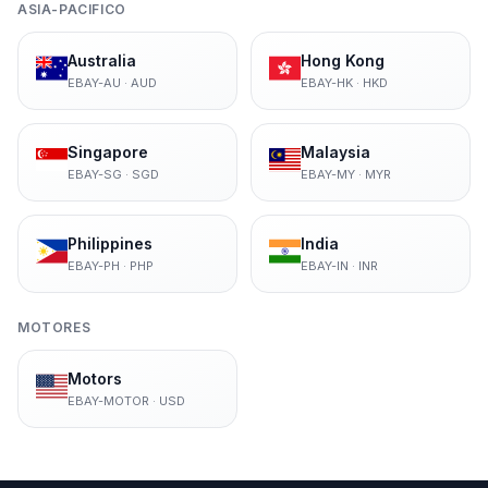
ASIA-PACIFICO
Australia
Hong Kong
EBAY-AU
·
AUD
EBAY-HK
·
HKD
Singapore
Malaysia
EBAY-SG
·
SGD
EBAY-MY
·
MYR
Philippines
India
EBAY-PH
·
PHP
EBAY-IN
·
INR
MOTORES
Motors
EBAY-MOTOR
·
USD