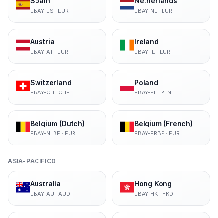
Spain
Netherlands
EBAY-ES
·
EUR
EBAY-NL
·
EUR
Austria
Ireland
EBAY-AT
·
EUR
EBAY-IE
·
EUR
Switzerland
Poland
EBAY-CH
·
CHF
EBAY-PL
·
PLN
Belgium (Dutch)
Belgium (French)
EBAY-NLBE
·
EUR
EBAY-FRBE
·
EUR
ASIA-PACIFICO
Australia
Hong Kong
EBAY-AU
·
AUD
EBAY-HK
·
HKD