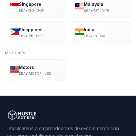
Singapore
Malaysia
EBAY-SG
·
SGD
EBAY-MY
·
MYR
Philippines
India
EBAY-PH
·
PHP
EBAY-IN
·
INR
MOTORES
Motors
EBAY-MOTOR
·
USD
Impulsamos a emprendedores de e-commerce con
soluciones inteligentes de dropshipping.