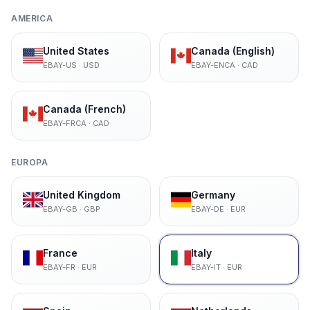
AMERICA
United States
Canada (English)
EBAY-US
·
USD
EBAY-ENCA
·
CAD
Canada (French)
EBAY-FRCA
·
CAD
EUROPA
United Kingdom
Germany
EBAY-GB
·
GBP
EBAY-DE
·
EUR
France
Italy
EBAY-FR
·
EUR
EBAY-IT
·
EUR