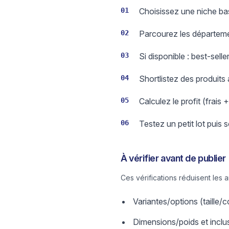
01
Choisissez une niche basé
02
Parcourez les départeme
03
Si disponible : best-sell
04
Shortlistez des produits
05
Calculez le profit (frais 
06
Testez un petit lot puis 
À vérifier avant de publier
Ces vérifications réduisent les 
Variantes/options (taille
Dimensions/poids et inclus