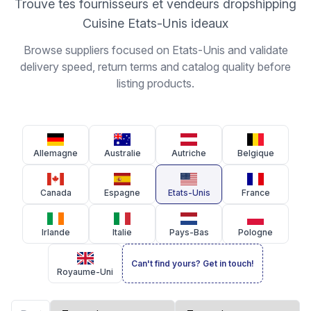
Trouve tes fournisseurs et vendeurs dropshipping
Cuisine Etats-Unis ideaux
Browse suppliers focused on Etats-Unis and validate
delivery speed, return terms and catalog quality before
listing products.
Allemagne
Australie
Autriche
Belgique
Canada
Espagne
Etats-Unis
France
Irlande
Italie
Pays-Bas
Pologne
Can't find yours? Get in touch!
Royaume-Uni