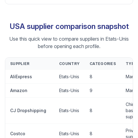
USA supplier comparison snapshot
Use this quick view to compare suppliers in Etats-Unis
before opening each profile.
SUPPLIER
COUNTRY
CATEGORIES
TYPE
AliExpress
Etats-Unis
8
Marke
Amazon
Etats-Unis
9
Marke
China
CJ Dropshipping
Etats-Unis
8
base
suppli
Privat
Costco
Etats-Unis
8
suppli