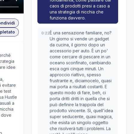
caos di prodotti presi a caso a
una strategia di nicchia che
funziona davvero.
ndividi
pletato
È una sensazione familiare, no?
0:22
Un giorno si vende un gadget
da cucina, il giorno dopo un
e
accessorio per auto. È un po'
perché
come cercare di pescare in un
trategia
oceano sconfinato, cambiando
tare idee
esca ogni cinque minuti. Un
approccio riattivo, spesso
a,
frustrante e, diciamocelo, quasi
i evitare
mai porta a risultati costanti. E
re test
questo modo di fare, beh, ci
sa Hustle
porta dritti dritti in quella che si
asuali a
può definire la trappola del
 nicchia
prodotto vincente. Sì, quell'idea
” dove
super seducente, quasi magica,
che esista un singolo oggetto
che risolverà tutti i problemi. La
o.