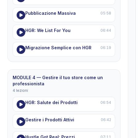
Pubblicazione Massiva
05:58
HGR: We List For You
06:44
Migrazione Semplice con HGR
06:19
MODULE 4 — Gestire il tuo store come un
professionista
4 lezioni
HGR: Salute dei Prodotti
06:54
Gestire i Prodotti Attivi
06:42
Hustle Got Real: Prezzi
07:11