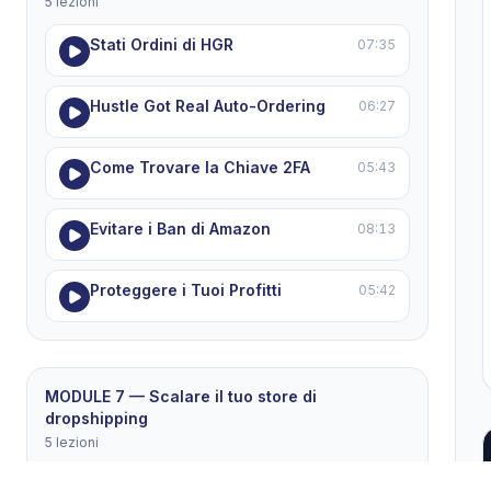
5 lezioni
Stati Ordini di HGR
07:35
Hustle Got Real Auto-Ordering
06:27
Come Trovare la Chiave 2FA
05:43
Evitare i Ban di Amazon
08:13
Proteggere i Tuoi Profitti
05:42
MODULE 7 — Scalare il tuo store di
dropshipping
5 lezioni
Winning Products List
06:01