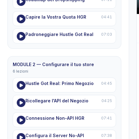
Capire la Vostra Quota HGR
04:41
Padroneggiare Hustle Got Real
07:03
MODULE 2 — Configurare il tuo store
6 lezioni
Hustle Got Real: Primo Negozio
04:45
Ricollegare l'API del Negozio
04:25
Connessione Non-API HGR
07:41
Configura il Server No-API
07:38