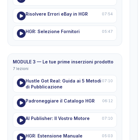
Risolvere Errori eBay in HGR
07:54
HGR: Selezione Fornitori
05:47
MODULE 3 — Le tue prime inserzioni prodotto
7 lezioni
Hustle Got Real: Guida ai 5 Metodi
07:10
di Pubblicazione
Padroneggiare il Catalogo HGR
06:12
AI Publisher: Il Vostro Motore
07:10
HGR: Estensione Manuale
05:03