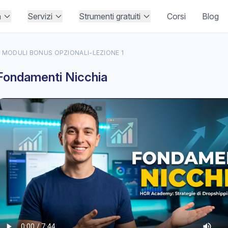
à
Servizi
Strumenti gratuiti
Corsi
Blog
 MODULI BONUS OPZIONALI
-
LEZIONE 1
Fondamenti Nicchia