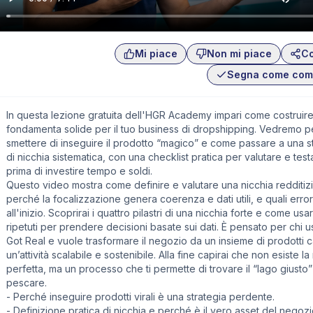
Mi piace
Non mi piace
Co
Segna come com
In questa lezione gratuita dell'HGR Academy impari come costruir
fondamenta solide per il tuo business di dropshipping. Vedremo 
smettere di inseguire il prodotto “magico” e come passare a una s
di nicchia sistematica, con una checklist pratica per valutare e tes
prima di investire tempo e soldi.
Questo video mostra come definire e valutare una nicchia redditizi
perché la focalizzazione genera coerenza e dati utili, e quali error
all'inizio. Scoprirai i quattro pilastri di una nicchia forte e come usa
ripetuti per prendere decisioni basate sui dati. È pensato per chi u
Got Real e vuole trasformare il negozio da un insieme di prodotti c
un’attività scalabile e sostenibile. Alla fine capirai che non esiste la
perfetta, ma un processo che ti permette di trovare il “lago giusto
pescare.
- Perché inseguire prodotti virali è una strategia perdente.
- Definizione pratica di nicchia e perché è il vero asset del negozi