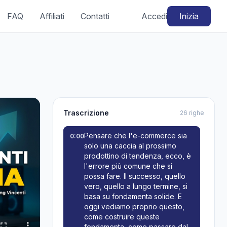
FAQ
Affiliati
Contatti
Accedi
Inizia
Trascrizione
26 righe
Pensare che l'e-commerce sia
0:00
solo una caccia al prossimo
prodottino di tendenza, ecco, è
l'errore più comune che si
possa fare. Il successo, quello
vero, quello a lungo termine, si
basa su fondamenta solide. E
oggi vediamo proprio questo,
come costruire queste
fondamenta, come passare dal