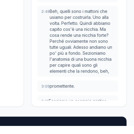
Beh, quelli sono i mattoni che
2:48
usiamo per costruirla. Uno alla
volta. Perfetto. Quindi abbiamo
capito cos'è una nicchia. Ma
cosa rende una nicchia forte?
Perché ovviamente non sono
tutte uguali. Adesso andiamo un
po' più a fondo. Sezioniamo
l'anatomia di una buona nicchia
per capire quali sono gli
elementi che la rendono, beh,
promettente.
3:09
Facciamo un esempio pratico.
3:10
Così ci capiamo al volo.
Prendiamo casa. È un mercato
enorme.
Un vero campo di battaglia. Ma