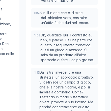
verità è un'illusione.
da
Un'illusione che ci distrae
0:57
dall'obiettivo vero, costruire
i
un'attività che duri nel tempo.
dizione,
rare.
Ok, guardate qui. Il contrasto è,
1:03
re.
beh, è palese. Da una parte c'è
t Real
questo inseguimento frenetico,
uoi
quasi un gioco d'azzardo. Si
mpo nelle
salta da un prodotto all'altro
sperando di fare il colpo grosso.
Dall'altra, invece, c'è una
1:15
strategia, un approccio proattivo.
Si definisce un campo di gioco,
che è la nostra nicchia, e poi si
impara a dominarlo. Come?
Testando in modo sistematico
diversi prodotti a suo interno. Ma
perché concretamente questo