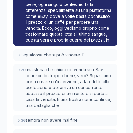
bene, ogni singolo centesimo fa la
differenza, specialmente su una piattaforma
come eBay, dove a volte basta pochissimo,
il prezzo di un caffè per perdere una
vendita. Ecco, oggi vediamo proprio come
trasformare questa lotta all'ultimo sangue,
questa vera e propria guerra dei prezzi, in
qualcosa che si può vincere. È
0:18
una storia che chiunque venda su eBay
0:20
conosce fin troppo bene, vero? Si passano
ore a curare un'inserzione, a fare tutto alla
perfezione e poi arriva un concorrente,
abbassa il prezzo di un niente e si porta a
casa la vendita. È una frustrazione continua,
una battaglia che
sembra non avere mai fine.
0:36