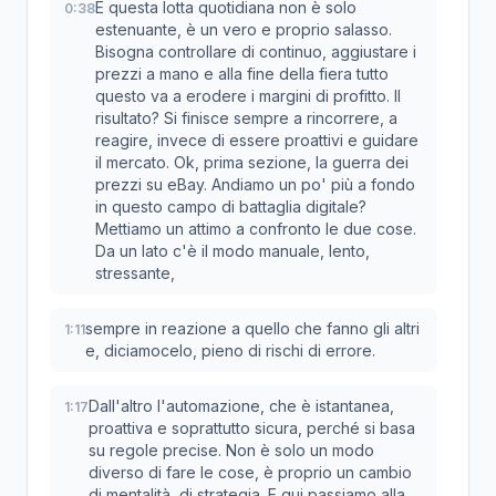
E questa lotta quotidiana non è solo
0:38
estenuante, è un vero e proprio salasso.
Bisogna controllare di continuo, aggiustare i
prezzi a mano e alla fine della fiera tutto
questo va a erodere i margini di profitto. Il
risultato? Si finisce sempre a rincorrere, a
reagire, invece di essere proattivi e guidare
il mercato. Ok, prima sezione, la guerra dei
prezzi su eBay. Andiamo un po' più a fondo
in questo campo di battaglia digitale?
Mettiamo un attimo a confronto le due cose.
Da un lato c'è il modo manuale, lento,
stressante,
sempre in reazione a quello che fanno gli altri
1:11
e, diciamocelo, pieno di rischi di errore.
Dall'altro l'automazione, che è istantanea,
1:17
proattiva e soprattutto sicura, perché si basa
su regole precise. Non è solo un modo
diverso di fare le cose, è proprio un cambio
di mentalità, di strategia. E qui passiamo alla