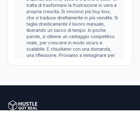
tratta di trasformare la frustrazione in vera e
propria crescita. Si vinciono più buy box,
che si traduce direttamente in più vendite. Si
taglia drasticamente il lavoro manuale,
liberando un sacco di tempo. In poche
parole, si ottiene un vantaggio competitivo
reale, per crescere in modo sicuro e
scalabile. E chiudiamo con una domanda,
una riflessione. Proviamo a immaginare per
un attimo di delegare questa
lotta quotidiana. Quanto tempo in più ci
5:09
sarebbe per cercare nuovi prodotti, per
migliorare il servizio clienti o per pianificare
la crescita futura? Il potenziale è davvero
enorme, tutto da explorare.
Potenziare gli imprenditori e-commerce con soluzioni
intelligenti per il dropshipping.