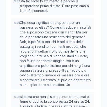
sta facendo lo strumento e perché la
3:54
trasparenza prima di tutto. E ora passiamo ai
benefici concreti.
Che cosa significa tutto questo per un
4:01
business su eBay? Come si traduce in risultati
che si possono toccare con mano? Ma per
chi è pensato uno strumento del genere?
Beh, è perfetto per chi è nel pieno della
battaglia, i venditori con tanti prodotti, che
lavorano in settori molto competitivi e che
vogliono un flusso di vendite stabile. Certo,
non è una bacchetta magica, ma è un
amplificatore potentissimo per chi ha già una
buona strategia di prezzo. Il vantaggio più
ovvio? Il tempo. Invece di passare ore e ore
a controllare il mercato, si può delegare tutto
a un esploratore automatico. Un
sistema che non si stanca, non dorme mai e
4:35
tiene d'occhio la concorrenza 24 ore su 24.
E quindi, alla fine, cosa ci si porta a casa? Si