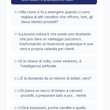
Ma come si fa a emergere quando ci sono
0:04
migliaia di altri venditori che offrono, beh, gli
stessi identici prodotti?
La buona notizia è che esiste uno strumento
0:11
che può dare un vantaggio pazzesco,
trasformando un'inserzione qualunque in una
vera e propria calamita per clienti.
E la chiave di volta, come vedremo, è
0:19
l'intelligenza artificiale.
È la domanda da un milione di dollari, vero?
0:22
Si passa un sacco di tempo a caricare
0:25
prodotti, a preparare tutto e poi… niente.
Click bassissimi, poche vendite e quella
0:30