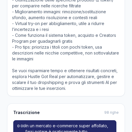
per comparire nelle ricerche filtrate
- Miglioramento immagini: rimozione/sostituzione
sfondo, aumento risoluzione e contesti reali
- Virtual try-on per abbigliamento, utile a ridurre
l’incertezza e i resi
- Come funziona il sistema token, acquisto e Creators
Program per guadagnarli gratis
- Pro tips: priorizza i titoli con pochi token, usa
descrizioni nelle nicchie competitive, non sottovalutare
le immagini
Se vuoi risparmiare tempo e ottenere risultati concreti,
esplora Hustle Got Real per automatizzare, gestire e
scalare il tuo dropshipping e prova gli strumenti AI per
ottimizzare le tue inserzioni.
Trascrizione
98 righe
In un mercato e-commerce super affollato,
0:00
farsi notare è praticamente tutto.