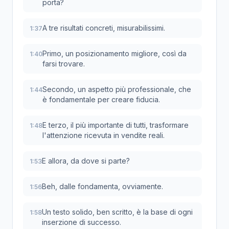
porta?
A tre risultati concreti, misurabilissimi.
1:37
Primo, un posizionamento migliore, così da
1:40
farsi trovare.
Secondo, un aspetto più professionale, che
1:44
è fondamentale per creare fiducia.
E terzo, il più importante di tutti, trasformare
1:48
l'attenzione ricevuta in vendite reali.
E allora, da dove si parte?
1:53
Beh, dalle fondamenta, ovviamente.
1:56
Un testo solido, ben scritto, è la base di ogni
1:58
inserzione di successo.