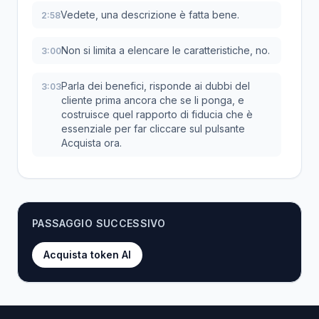
Vedete, una descrizione è fatta bene.
2:58
Non si limita a elencare le caratteristiche, no.
3:00
Parla dei benefici, risponde ai dubbi del
3:03
cliente prima ancora che se li ponga, e
costruisce quel rapporto di fiducia che è
essenziale per far cliccare sul pulsante
Acquista ora.
Più fiducia, insomma, si traduce direttamente
3:13
in più vendite.
PASSAGGIO SUCCESSIVO
Semplice.
3:17
Acquista token AI
E ora un piccolo segreto che un sacco di
3:17
venditori trascurano.
I campi o quelle che vengono chiamate
3:21